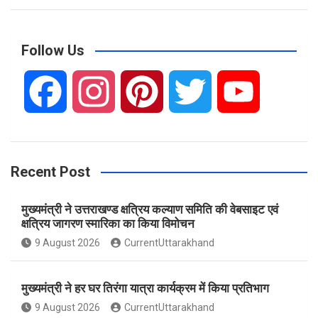
a
r
c
Follow Us
h
F
I
P
T
Y
a
n
i
w
o
Recent Post
c
s
n
i
u
मुख्यमंत्री ने उत्तराखण्ड क्षत्रिय कल्याण समिति की वेबसाइट एवं
e
t
t
t
T
क्षत्रिय जागरण स्मारिका का किया विमोचन
9 August 2026
CurrentUttarakhand
b
a
e
t
u
मुख्यमंत्री ने हर घर तिरंगा यात्रा कार्यक्रम में किया प्रतिभाग
o
g
r
e
b
9 August 2026
CurrentUttarakhand