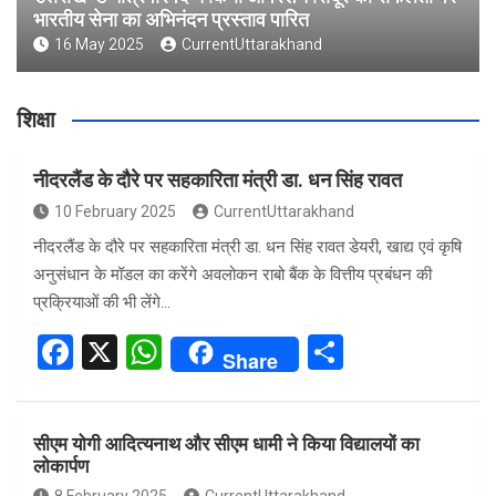
भारतीय सेना का अभिनंदन प्रस्ताव पारित
16 May 2025
CurrentUttarakhand
शिक्षा
नीदरलैंड के दौरे पर सहकारिता मंत्री डा. धन सिंह रावत
10 February 2025
CurrentUttarakhand
नीदरलैंड के दौरे पर सहकारिता मंत्री डा. धन सिंह रावत डेयरी, खाद्य एवं कृषि
अनुसंधान के मॉडल का करेंगे अवलोकन राबो बैंक के वित्तीय प्रबंधन की
प्रक्रियाओं की भी लेंगे…
F
X
W
S
Share
a
h
h
ce
at
ar
सीएम योगी आदित्यनाथ और सीएम धामी ने किया विद्यालयों का
b
s
e
लोकार्पण
o
A