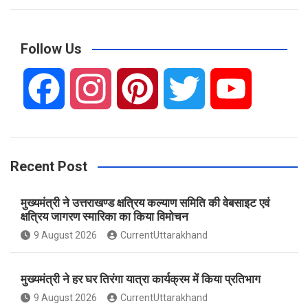
a
r
c
Follow Us
h
F
I
P
T
Y
a
n
i
w
o
Recent Post
c
s
n
i
u
मुख्यमंत्री ने उत्तराखण्ड क्षत्रिय कल्याण समिति की वेबसाइट एवं
e
t
t
t
T
क्षत्रिय जागरण स्मारिका का किया विमोचन
9 August 2026
CurrentUttarakhand
b
a
e
t
u
मुख्यमंत्री ने हर घर तिरंगा यात्रा कार्यक्रम में किया प्रतिभाग
o
g
r
e
b
9 August 2026
CurrentUttarakhand