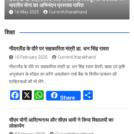
भारतीय सेना का अभिनंदन प्रस्ताव पारित
16 May 2025
CurrentUttarakhand
शिक्षा
नीदरलैंड के दौरे पर सहकारिता मंत्री डा. धन सिंह रावत
10 February 2025
CurrentUttarakhand
नीदरलैंड के दौरे पर सहकारिता मंत्री डा. धन सिंह रावत डेयरी, खाद्य एवं कृषि
अनुसंधान के मॉडल का करेंगे अवलोकन राबो बैंक के वित्तीय प्रबंधन की
प्रक्रियाओं की भी लेंगे…
F
X
W
S
Share
a
h
h
ce
at
ar
सीएम योगी आदित्यनाथ और सीएम धामी ने किया विद्यालयों का
b
s
e
लोकार्पण
o
A