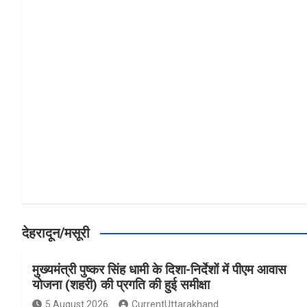
a
h
h
ce
at
ar
b
s
e
o
A
o
p
k
p
देहरादून/मसूरी
मुख्यमंत्री पुष्कर सिंह धामी के दिशा-निर्देशों में पीएम आवास
योजना (शहरी) की प्रगति की हुई समीक्षा
5 August 2026
CurrentUttarakhand