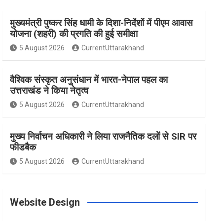
मुख्यमंत्री पुष्कर सिंह धामी के दिशा-निर्देशों में पीएम आवास
e
t
t
t
T
योजना (शहरी) की प्रगति की हुई समीक्षा
5 August 2026
CurrentUttarakhand
b
a
e
t
u
वैश्विक संस्कृत अनुसंधान में भारत-नेपाल पहल का
o
g
r
e
b
उत्तराखंड ने किया नेतृत्व
5 August 2026
CurrentUttarakhand
o
r
e
r
e
मुख्य निर्वाचन अधिकारी ने लिया राजनैतिक दलों से SIR पर
फीडबैक
k
a
s
5 August 2026
CurrentUttarakhand
m
t
Website Design