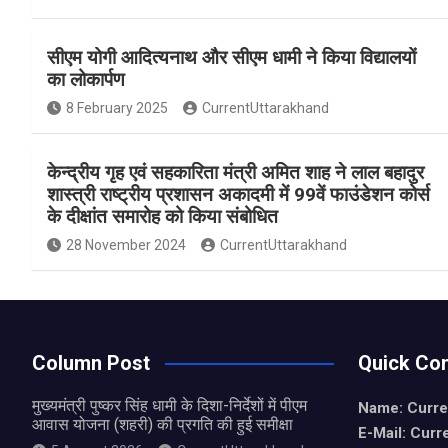
a
h
h
ce
at
ar
सीएम योगी आदित्यनाथ और सीएम धामी ने किया विद्यालयों
b
s
e
का लोकार्पण
o
A
8 February 2025
CurrentUttarakhand
o
p
k
p
केन्द्रीय गृह एवं सहकारिता मंत्री अमित शाह ने लाल बहादुर
शास्त्री राष्ट्रीय प्रशासन अकादमी में 99वें फाउंडेशन कोर्स
के दीक्षांत समारोह को किया संबोधित
28 November 2024
CurrentUttarakhand
Column Post
Quick Con
मुख्यमंत्री पुष्कर सिंह धामी के दिशा-निर्देशों में पीएम
Name: Curre
आवास योजना (शहरी) की प्रगति की हुई समीक्षा
E-Mail: Curr