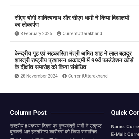
a
h
h
ce
at
ar
सीएम योगी आदित्यनाथ और सीएम धामी ने किया विद्यालयों
b
s
e
का लोकार्पण
o
A
8 February 2025
CurrentUttarakhand
o
p
k
p
केन्द्रीय गृह एवं सहकारिता मंत्री अमित शाह ने लाल बहादुर
शास्त्री राष्ट्रीय प्रशासन अकादमी में 99वें फाउंडेशन कोर्स
के दीक्षांत समारोह को किया संबोधित
28 November 2024
CurrentUttarakhand
Column Post
Quick Con
राष्ट्रीय हथकरघा दिवस पर मुख्यमंत्री धामी ने उत्कृष्ट
Name: Curre
बुनकरों और हस्तशिल्प कारीगरों को किया सम्मानित
E-Mail: Curr