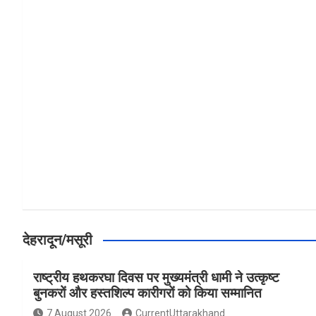
a
h
h
ce
at
ar
b
s
e
o
A
o
p
k
p
देहरादून/मसूरी
राष्ट्रीय हथकरघा दिवस पर मुख्यमंत्री धामी ने उत्कृष्ट
बुनकरों और हस्तशिल्प कारीगरों को किया सम्मानित
7 August 2026
CurrentUttarakhand