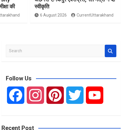
मीक्षा की
स्वीकृति
ttarakhand
6 August 2026
CurrentUttarakhand
S
e
a
r
c
Follow Us
h
F
I
P
T
Y
a
n
i
w
o
Recent Post
c
s
n
i
u