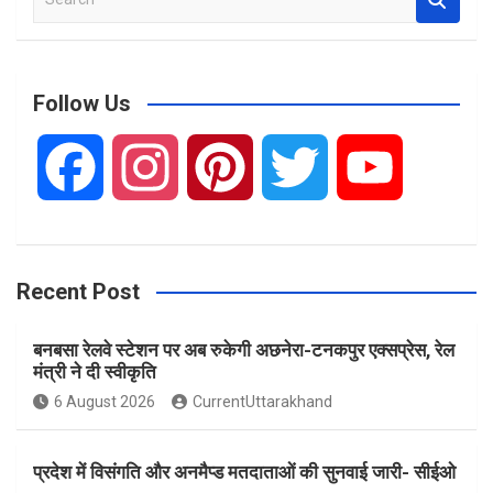
e
a
r
c
Follow Us
h
F
I
P
T
Y
a
n
i
w
o
Recent Post
c
s
n
i
u
बनबसा रेलवे स्टेशन पर अब रुकेगी अछनेरा-टनकपुर एक्सप्रेस, रेल
e
t
t
t
T
मंत्री ने दी स्वीकृति
6 August 2026
CurrentUttarakhand
b
a
e
t
u
प्रदेश में विसंगति और अनमैप्ड मतदाताओं की सुनवाई जारी- सीईओ