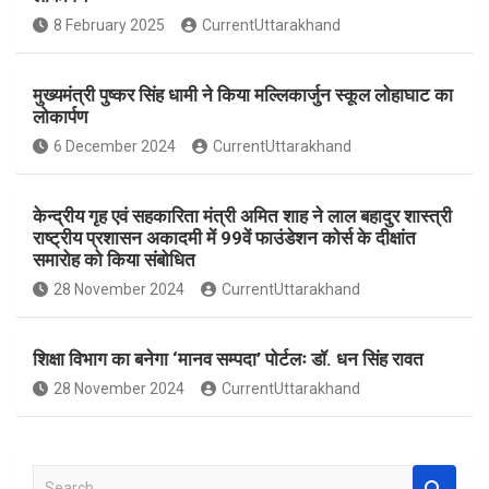
o
A
8 February 2025
CurrentUttarakhand
o
p
k
p
मुख्यमंत्री पुष्कर सिंह धामी ने किया मल्लिकार्जुन स्कूल लोहाघाट का
लोकार्पण
6 December 2024
CurrentUttarakhand
केन्द्रीय गृह एवं सहकारिता मंत्री अमित शाह ने लाल बहादुर शास्त्री
राष्ट्रीय प्रशासन अकादमी में 99वें फाउंडेशन कोर्स के दीक्षांत
समारोह को किया संबोधित
28 November 2024
CurrentUttarakhand
शिक्षा विभाग का बनेगा ‘मानव सम्पदा’ पोर्टलः डॉ. धन सिंह रावत
28 November 2024
CurrentUttarakhand
S