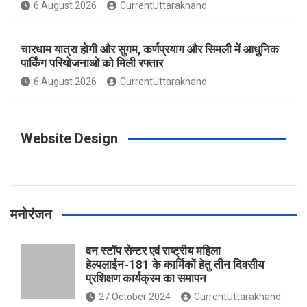
o
g
r
e
b
6 August 2026
CurrentUttarakhand
o
r
e
r
e
चारधाम यात्रा होगी और सुगम, कर्णप्रयाग और सिमली में आधुनिक
पार्किंग परियोजनाओं को मिली रफ्तार
6 August 2026
CurrentUttarakhand
k
a
s
m
t
Website Design
मनोरंजन
वन स्टॉप सेन्टर एवं राष्ट्रीय महिला
हेल्पलाईन-181 के कार्मिकों हेतु तीन दिवसीय
प्रशिक्षण कार्यक्रम का समापन
27 October 2024
CurrentUttarakhand