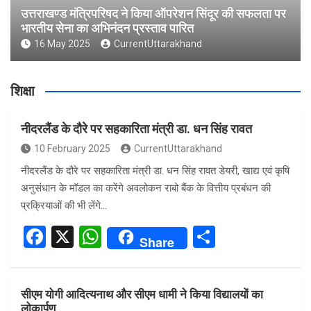
उत्तराखण्ड मंत्रिपरिषद ने किया ऑपरेशन सिंदूर की सफलता पर
भारतीय सेना का अभिनंदन प्रस्ताव पारित
16 May 2025
CurrentUttarakhand
शिक्षा
नीदरलैंड के दौरे पर सहकारिता मंत्री डा. धन सिंह रावत
10 February 2025
CurrentUttarakhand
नीदरलैंड के दौरे पर सहकारिता मंत्री डा. धन सिंह रावत डेयरी, खाद्य एवं कृषि
अनुसंधान के मॉडल का करेंगे अवलोकन राबो बैंक के वित्तीय प्रबंधन की
प्रक्रियाओं की भी लेंगे…
F
X
W
S
Share
a
h
h
ce
at
ar
सीएम योगी आदित्यनाथ और सीएम धामी ने किया विद्यालयों का
b
s
e
लोकार्पण