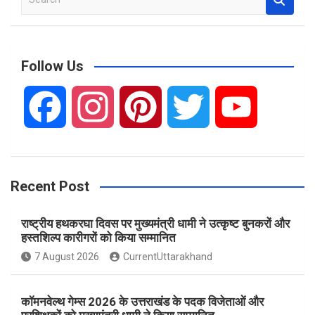
e
a
r
c
Follow Us
h
F
I
P
T
Y
a
n
i
w
o
Recent Post
c
s
n
i
u
राष्ट्रीय हथकरघा दिवस पर मुख्यमंत्री धामी ने उत्कृष्ट बुनकरों और
e
t
t
t
T
हस्तशिल्प कारीगरों को किया सम्मानित
7 August 2026
CurrentUttarakhand
b
a
e
t
u
कॉमनवेल्थ गेम्स 2026 के उत्तराखंड के पदक विजेताओं और