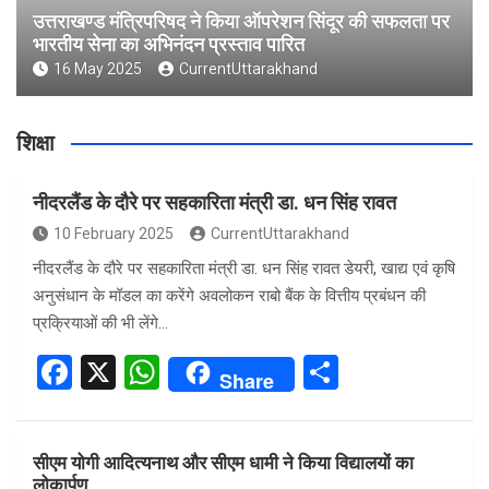
उत्तराखण्ड मंत्रिपरिषद ने किया ऑपरेशन सिंदूर की सफलता पर
भारतीय सेना का अभिनंदन प्रस्ताव पारित
16 May 2025
CurrentUttarakhand
शिक्षा
नीदरलैंड के दौरे पर सहकारिता मंत्री डा. धन सिंह रावत
10 February 2025
CurrentUttarakhand
नीदरलैंड के दौरे पर सहकारिता मंत्री डा. धन सिंह रावत डेयरी, खाद्य एवं कृषि
अनुसंधान के मॉडल का करेंगे अवलोकन राबो बैंक के वित्तीय प्रबंधन की
प्रक्रियाओं की भी लेंगे…
F
X
W
S
Share
a
h
h
ce
at
ar
सीएम योगी आदित्यनाथ और सीएम धामी ने किया विद्यालयों का
b
s
e
लोकार्पण