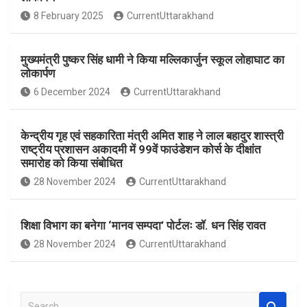
o
A
8 February 2025
CurrentUttarakhand
o
p
k
p
मुख्यमंत्री पुष्कर सिंह धामी ने किया मल्लिकार्जुन स्कूल लोहाघाट का
लोकार्पण
6 December 2024
CurrentUttarakhand
केन्द्रीय गृह एवं सहकारिता मंत्री अमित शाह ने लाल बहादुर शास्त्री
राष्ट्रीय प्रशासन अकादमी में 99वें फाउंडेशन कोर्स के दीक्षांत
समारोह को किया संबोधित
28 November 2024
CurrentUttarakhand
शिक्षा विभाग का बनेगा ‘मानव सम्पदा’ पोर्टलः डॉ. धन सिंह रावत
28 November 2024
CurrentUttarakhand
S