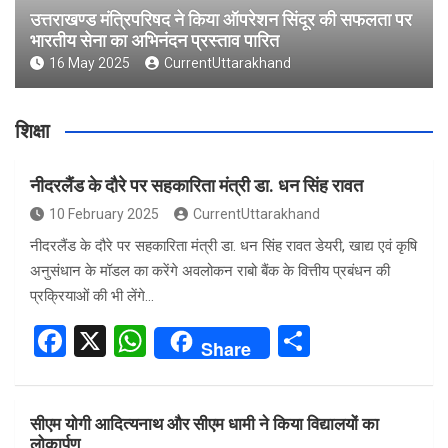
उत्तराखण्ड मंत्रिपरिषद ने किया ऑपरेशन सिंदूर की सफलता पर
भारतीय सेना का अभिनंदन प्रस्ताव पारित
16 May 2025
CurrentUttarakhand
शिक्षा
नीदरलैंड के दौरे पर सहकारिता मंत्री डा. धन सिंह रावत
10 February 2025
CurrentUttarakhand
नीदरलैंड के दौरे पर सहकारिता मंत्री डा. धन सिंह रावत डेयरी, खाद्य एवं कृषि
अनुसंधान के मॉडल का करेंगे अवलोकन राबो बैंक के वित्तीय प्रबंधन की
प्रक्रियाओं की भी लेंगे…
F
X
W
S
Share
a
h
h
ce
at
ar
सीएम योगी आदित्यनाथ और सीएम धामी ने किया विद्यालयों का
b
s
e
लोकार्पण