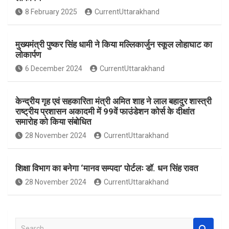
o
A
8 February 2025
CurrentUttarakhand
o
p
k
p
मुख्यमंत्री पुष्कर सिंह धामी ने किया मल्लिकार्जुन स्कूल लोहाघाट का
लोकार्पण
6 December 2024
CurrentUttarakhand
केन्द्रीय गृह एवं सहकारिता मंत्री अमित शाह ने लाल बहादुर शास्त्री
राष्ट्रीय प्रशासन अकादमी में 99वें फाउंडेशन कोर्स के दीक्षांत
समारोह को किया संबोधित
28 November 2024
CurrentUttarakhand
शिक्षा विभाग का बनेगा ‘मानव सम्पदा’ पोर्टलः डॉ. धन सिंह रावत
28 November 2024
CurrentUttarakhand
S