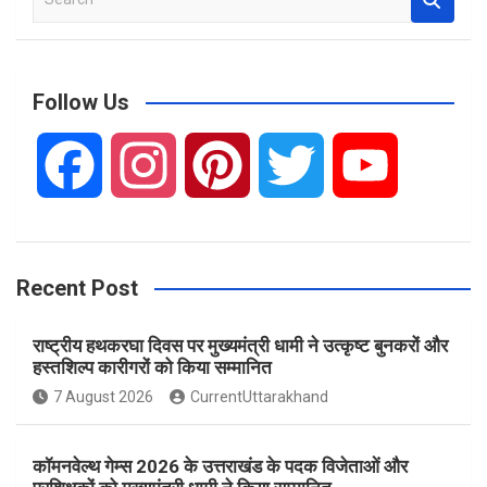
e
a
r
c
Follow Us
h
F
I
P
T
Y
a
n
i
w
o
Recent Post
c
s
n
i
u
राष्ट्रीय हथकरघा दिवस पर मुख्यमंत्री धामी ने उत्कृष्ट बुनकरों और
e
t
t
t
T
हस्तशिल्प कारीगरों को किया सम्मानित
7 August 2026
CurrentUttarakhand
b
a
e
t
u
कॉमनवेल्थ गेम्स 2026 के उत्तराखंड के पदक विजेताओं और