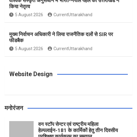
वैश्विक संस्कृत अनुसंधान में भारत-नेपाल पहल का उत्तराखंड ने
किया नेतृत्व
o
g
r
e
b
5 August 2026
CurrentUttarakhand
o
r
e
r
e
मुख्य निर्वाचन अधिकारी ने लिया राजनैतिक दलों से SIR पर
फीडबैक
k
a
s
5 August 2026
CurrentUttarakhand
m
t
Website Design
मनोरंजन
वन स्टॉप सेन्टर एवं राष्ट्रीय महिला
हेल्पलाईन-181 के कार्मिकों हेतु तीन दिवसीय
प्रशिक्षण कार्यक्रम का समापन