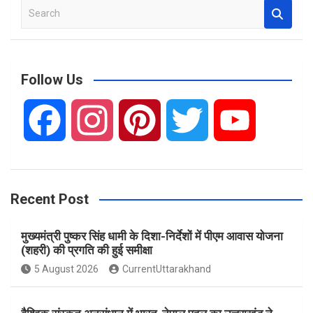
S
e
a
r
c
Follow Us
h
F
I
P
T
Y
a
n
i
w
o
Recent Post
c
s
n
i
u
मुख्यमंत्री पुष्कर सिंह धामी के दिशा-निर्देशों में पीएम आवास योजना
e
t
t
t
T
(शहरी) की प्रगति की हुई समीक्षा
5 August 2026
CurrentUttarakhand
b
a
e
t
u