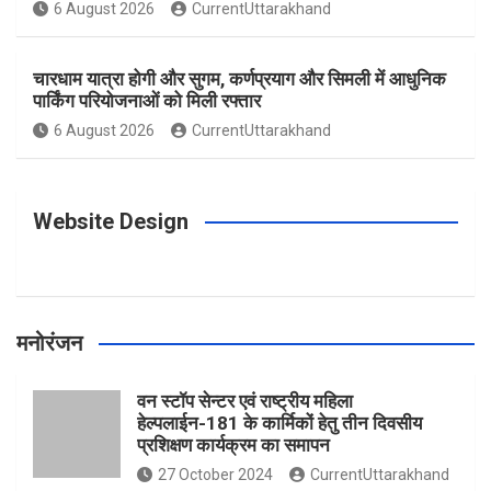
o
g
r
e
b
6 August 2026
CurrentUttarakhand
o
r
e
r
e
चारधाम यात्रा होगी और सुगम, कर्णप्रयाग और सिमली में आधुनिक
पार्किंग परियोजनाओं को मिली रफ्तार
6 August 2026
CurrentUttarakhand
k
a
s
m
t
Website Design
मनोरंजन
वन स्टॉप सेन्टर एवं राष्ट्रीय महिला
हेल्पलाईन-181 के कार्मिकों हेतु तीन दिवसीय
प्रशिक्षण कार्यक्रम का समापन
27 October 2024
CurrentUttarakhand