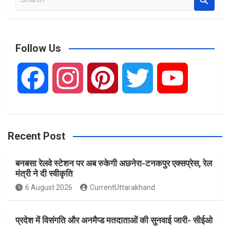
e
a
r
c
Follow Us
h
F
I
P
T
Y
a
n
i
w
o
Recent Post
c
s
n
i
u
बनबसा रेलवे स्टेशन पर अब रुकेगी अछनेरा-टनकपुर एक्सप्रेस, रेल
e
t
t
t
T
मंत्री ने दी स्वीकृति
6 August 2026
CurrentUttarakhand
b
a
e
t
u
प्रदेश में विसंगति और अनमैप्ड मतदाताओं की सुनवाई जारी- सीईओ