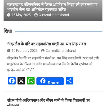
उत्तराखण्ड मंत्रिपरिषद ने किया ऑपरेशन सिंदूर की सफलता पर
भारतीय सेना का अभिनंदन प्रस्ताव पारित
16 May 2025
CurrentUttarakhand
शिक्षा
नीदरलैंड के दौरे पर सहकारिता मंत्री डा. धन सिंह रावत
10 February 2025
CurrentUttarakhand
नीदरलैंड के दौरे पर सहकारिता मंत्री डा. धन सिंह रावत डेयरी, खाद्य एवं कृषि
अनुसंधान के मॉडल का करेंगे अवलोकन राबो बैंक के वित्तीय प्रबंधन की
प्रक्रियाओं की भी लेंगे…
F
X
W
S
Share
a
h
h
ce
at
ar
सीएम योगी आदित्यनाथ और सीएम धामी ने किया विद्यालयों का
b
s
e
लोकार्पण