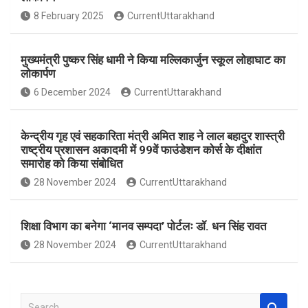
o
A
8 February 2025
CurrentUttarakhand
o
p
k
p
मुख्यमंत्री पुष्कर सिंह धामी ने किया मल्लिकार्जुन स्कूल लोहाघाट का
लोकार्पण
6 December 2024
CurrentUttarakhand
केन्द्रीय गृह एवं सहकारिता मंत्री अमित शाह ने लाल बहादुर शास्त्री
राष्ट्रीय प्रशासन अकादमी में 99वें फाउंडेशन कोर्स के दीक्षांत
समारोह को किया संबोधित
28 November 2024
CurrentUttarakhand
शिक्षा विभाग का बनेगा ‘मानव सम्पदा’ पोर्टलः डॉ. धन सिंह रावत
28 November 2024
CurrentUttarakhand
S