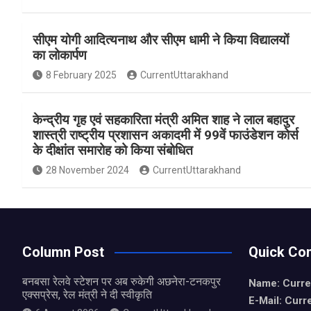
a
h
h
ce
at
ar
सीएम योगी आदित्यनाथ और सीएम धामी ने किया विद्यालयों
b
s
e
का लोकार्पण
o
A
8 February 2025
CurrentUttarakhand
o
p
k
p
केन्द्रीय गृह एवं सहकारिता मंत्री अमित शाह ने लाल बहादुर
शास्त्री राष्ट्रीय प्रशासन अकादमी में 99वें फाउंडेशन कोर्स
के दीक्षांत समारोह को किया संबोधित
28 November 2024
CurrentUttarakhand
Column Post
Quick Con
बनबसा रेलवे स्टेशन पर अब रुकेगी अछनेरा-टनकपुर
Name: Curre
एक्सप्रेस, रेल मंत्री ने दी स्वीकृति
E-Mail: Curr