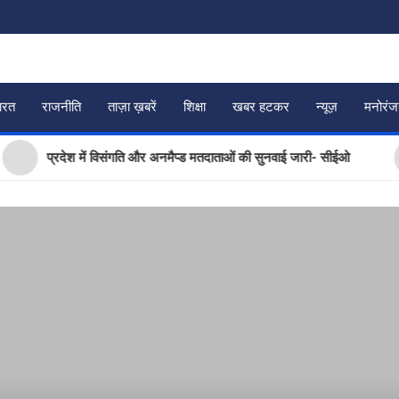
ारत
राजनीति
ताज़ा ख़बरें
शिक्षा
खबर हटकर
न्यूज़
मनोरं
प्रदेश में विसंगति और अनमैप्ड मतदाताओं की सुनवाई जारी- सीईओ