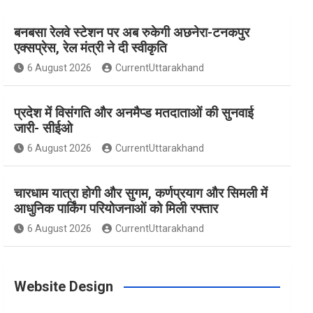
बनबसा रेलवे स्टेशन पर अब रुकेगी अछनेरा-टनकपुर
e
t
t
t
T
एक्सप्रेस, रेल मंत्री ने दी स्वीकृति
6 August 2026
CurrentUttarakhand
b
a
e
t
u
प्रदेश में विसंगति और अनमैप्ड मतदाताओं की सुनवाई
o
g
r
e
b
जारी- सीईओ
6 August 2026
CurrentUttarakhand
o
r
e
r
e
चारधाम यात्रा होगी और सुगम, कर्णप्रयाग और सिमली में
आधुनिक पार्किंग परियोजनाओं को मिली रफ्तार
k
a
s
6 August 2026
CurrentUttarakhand
m
t
Website Design