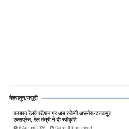
a
h
h
ce
at
ar
b
s
e
o
A
o
p
k
p
देहरादून/मसूरी
बनबसा रेलवे स्टेशन पर अब रुकेगी अछनेरा-टनकपुर
एक्सप्रेस, रेल मंत्री ने दी स्वीकृति
6 August 2026
CurrentUttarakhand