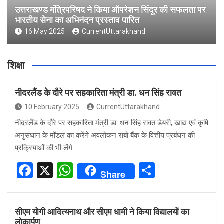
उत्तराखण्ड मंत्रिपरिषद ने किया ऑपरेशन सिंदूर की सफलता पर
भारतीय सेना का अभिनंदन प्रस्ताव पारित
16 May 2025
CurrentUttarakhand
शिक्षा
नीदरलैंड के दौरे पर सहकारिता मंत्री डा. धन सिंह रावत
10 February 2025
CurrentUttarakhand
नीदरलैंड के दौरे पर सहकारिता मंत्री डा. धन सिंह रावत डेयरी, खाद्य एवं कृषि
अनुसंधान के मॉडल का करेंगे अवलोकन राबो बैंक के वित्तीय प्रबंधन की
प्रक्रियाओं की भी लेंगे…
F
X
W
S
Share
a
h
h
ce
at
ar
सीएम योगी आदित्यनाथ और सीएम धामी ने किया विद्यालयों का
b
s
e
लोकार्पण