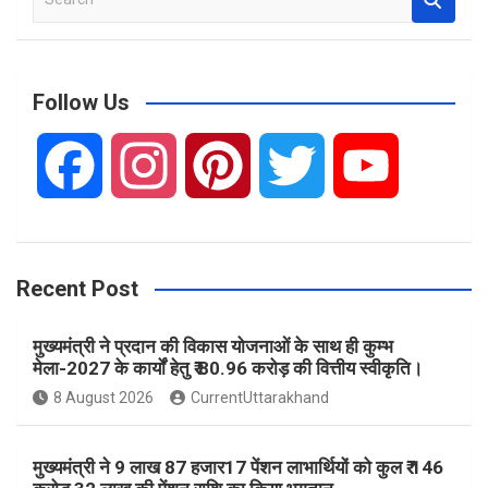
e
a
r
c
Follow Us
h
F
I
P
T
Y
a
n
i
w
o
Recent Post
c
s
n
i
u
मुख्यमंत्री ने प्रदान की विकास योजनाओं के साथ ही कुम्भ
e
t
t
t
T
मेला-2027 के कार्यों हेतु ₹ 80.96 करोड़ की वित्तीय स्वीकृति।
8 August 2026
CurrentUttarakhand
b
a
e
t
u
मुख्यमंत्री ने 9 लाख 87 हजार17 पेंशन लाभार्थियों को कुल ₹ 146