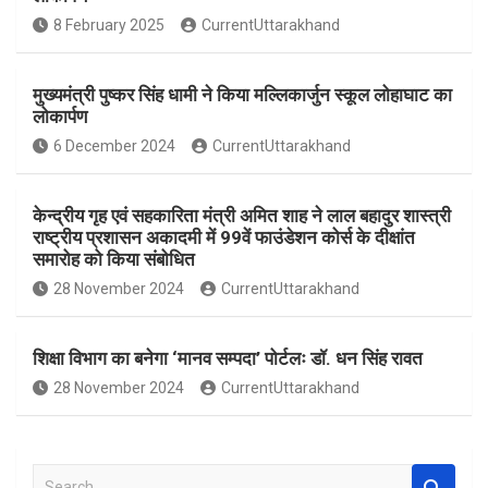
o
A
8 February 2025
CurrentUttarakhand
o
p
k
p
मुख्यमंत्री पुष्कर सिंह धामी ने किया मल्लिकार्जुन स्कूल लोहाघाट का
लोकार्पण
6 December 2024
CurrentUttarakhand
केन्द्रीय गृह एवं सहकारिता मंत्री अमित शाह ने लाल बहादुर शास्त्री
राष्ट्रीय प्रशासन अकादमी में 99वें फाउंडेशन कोर्स के दीक्षांत
समारोह को किया संबोधित
28 November 2024
CurrentUttarakhand
शिक्षा विभाग का बनेगा ‘मानव सम्पदा’ पोर्टलः डॉ. धन सिंह रावत
28 November 2024
CurrentUttarakhand
S