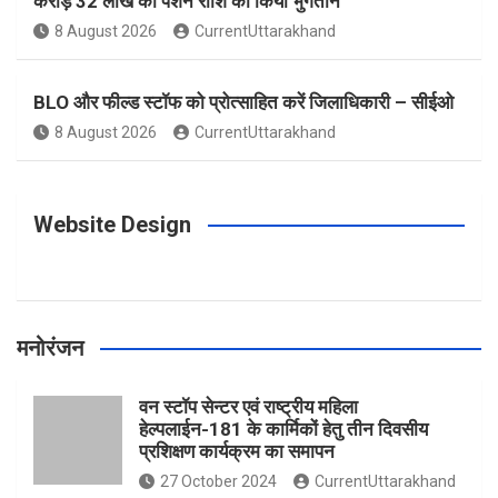
करोड़ 32 लाख की पेंशन राशि का किया भुगतान
o
g
r
e
b
8 August 2026
CurrentUttarakhand
o
r
e
r
e
BLO और फील्ड स्टॉफ को प्रोत्साहित करें जिलाधिकारी – सीईओ
8 August 2026
CurrentUttarakhand
k
a
s
m
t
Website Design
मनोरंजन
वन स्टॉप सेन्टर एवं राष्ट्रीय महिला
हेल्पलाईन-181 के कार्मिकों हेतु तीन दिवसीय
प्रशिक्षण कार्यक्रम का समापन
27 October 2024
CurrentUttarakhand