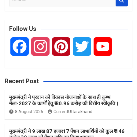
e
a
r
c
Follow Us
h
F
I
P
T
Y
a
n
i
w
o
Recent Post
c
s
n
i
u
मुख्यमंत्री ने प्रदान की विकास योजनाओं के साथ ही कुम्भ
e
t
t
t
T
मेला-2027 के कार्यों हेतु ₹ 80.96 करोड़ की वित्तीय स्वीकृति।
8 August 2026
CurrentUttarakhand
b
a
e
t
u
मुख्यमंत्री ने 9 लाख 87 हजार17 पेंशन लाभार्थियों को कुल ₹ 146