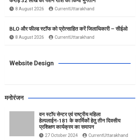
करोड़ 32 लाख की पेंशन राशि का किया भुगतान
o
g
r
e
b
8 August 2026
CurrentUttarakhand
o
r
e
r
e
BLO और फील्ड स्टॉफ को प्रोत्साहित करें जिलाधिकारी – सीईओ
8 August 2026
CurrentUttarakhand
k
a
s
m
t
Website Design
मनोरंजन
वन स्टॉप सेन्टर एवं राष्ट्रीय महिला
हेल्पलाईन-181 के कार्मिकों हेतु तीन दिवसीय
प्रशिक्षण कार्यक्रम का समापन
27 October 2024
CurrentUttarakhand