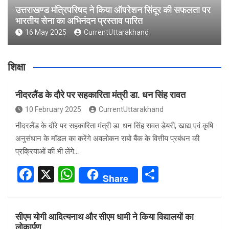
उत्तराखण्ड मंत्रिपरिषद ने किया ऑपरेशन सिंदूर की सफलता पर
भारतीय सेना का अभिनंदन प्रस्ताव पारित
16 May 2025
CurrentUttarakhand
शिक्षा
नीदरलैंड के दौरे पर सहकारिता मंत्री डा. धन सिंह रावत
10 February 2025
CurrentUttarakhand
नीदरलैंड के दौरे पर सहकारिता मंत्री डा. धन सिंह रावत डेयरी, खाद्य एवं कृषि
अनुसंधान के मॉडल का करेंगे अवलोकन राबो बैंक के वित्तीय प्रबंधन की
प्रक्रियाओं की भी लेंगे…
F
X
W
S
Share
a
h
h
ce
at
ar
सीएम योगी आदित्यनाथ और सीएम धामी ने किया विद्यालयों का
b
s
e
लोकार्पण