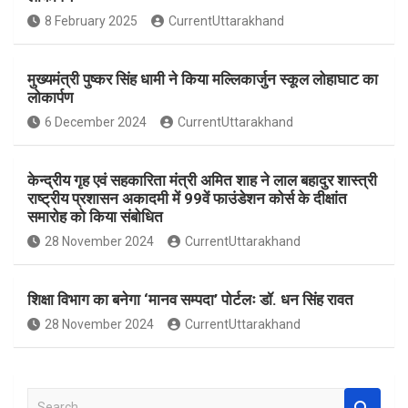
o
A
8 February 2025
CurrentUttarakhand
o
p
k
p
मुख्यमंत्री पुष्कर सिंह धामी ने किया मल्लिकार्जुन स्कूल लोहाघाट का
लोकार्पण
6 December 2024
CurrentUttarakhand
केन्द्रीय गृह एवं सहकारिता मंत्री अमित शाह ने लाल बहादुर शास्त्री
राष्ट्रीय प्रशासन अकादमी में 99वें फाउंडेशन कोर्स के दीक्षांत
समारोह को किया संबोधित
28 November 2024
CurrentUttarakhand
शिक्षा विभाग का बनेगा ‘मानव सम्पदा’ पोर्टलः डॉ. धन सिंह रावत
28 November 2024
CurrentUttarakhand
S