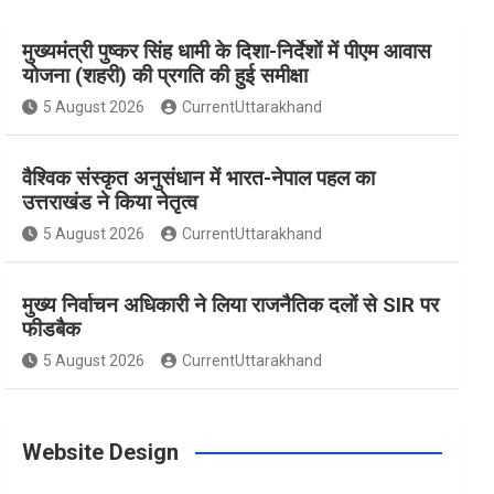
मुख्यमंत्री पुष्कर सिंह धामी के दिशा-निर्देशों में पीएम आवास
e
t
t
t
T
योजना (शहरी) की प्रगति की हुई समीक्षा
5 August 2026
CurrentUttarakhand
b
a
e
t
u
वैश्विक संस्कृत अनुसंधान में भारत-नेपाल पहल का
o
g
r
e
b
उत्तराखंड ने किया नेतृत्व
5 August 2026
CurrentUttarakhand
o
r
e
r
e
मुख्य निर्वाचन अधिकारी ने लिया राजनैतिक दलों से SIR पर
फीडबैक
k
a
s
5 August 2026
CurrentUttarakhand
m
t
Website Design