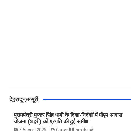
a
h
h
ce
at
ar
b
s
e
o
A
o
p
k
p
देहरादून/मसूरी
मुख्यमंत्री पुष्कर सिंह धामी के दिशा-निर्देशों में पीएम आवास
योजना (शहरी) की प्रगति की हुई समीक्षा
5 August 2026
CurrentUttarakhand