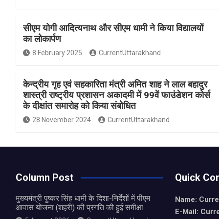
a
h
h
ce
at
ar
सीएम योगी आदित्यनाथ और सीएम धामी ने किया विद्यालयों
b
s
e
का लोकार्पण
o
A
8 February 2025
CurrentUttarakhand
o
p
k
p
केन्द्रीय गृह एवं सहकारिता मंत्री अमित शाह ने लाल बहादुर
शास्त्री राष्ट्रीय प्रशासन अकादमी में 99वें फाउंडेशन कोर्स
के दीक्षांत समारोह को किया संबोधित
28 November 2024
CurrentUttarakhand
Column Post
Quick Con
मुख्यमंत्री पुष्कर सिंह धामी के दिशा-निर्देशों में पीएम
Name: Curre
आवास योजना (शहरी) की प्रगति की हुई समीक्षा
E-Mail: Curr