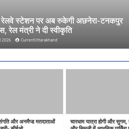
शन पर अब रुकेगी अछनेरा-टनकपुर
ी ने दी स्वीकृति
ntUttarakhand
विसंगति और अनमैप्ड मतदाताओं
चारधाम यात्रा होगी और सुगम, 
 जारी- सीईओ
और सिमली में आधुनिक पार्किंग