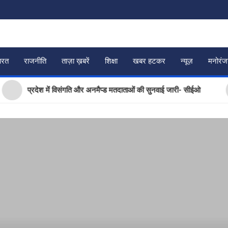
ारत
राजनीति
ताज़ा ख़बरें
शिक्षा
खबर हटकर
न्यूज़
मनोरं
प्रदेश में विसंगति और अनमैप्ड मतदाताओं की सुनवाई जारी- सीईओ