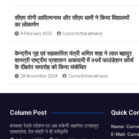
a
h
h
ce
at
ar
सीएम योगी आदित्यनाथ और सीएम धामी ने किया विद्यालयों
b
s
e
का लोकार्पण
o
A
8 February 2025
CurrentUttarakhand
o
p
k
p
केन्द्रीय गृह एवं सहकारिता मंत्री अमित शाह ने लाल बहादुर
शास्त्री राष्ट्रीय प्रशासन अकादमी में 99वें फाउंडेशन कोर्स
के दीक्षांत समारोह को किया संबोधित
28 November 2024
CurrentUttarakhand
Column Post
Quick Con
बनबसा रेलवे स्टेशन पर अब रुकेगी अछनेरा-टनकपुर
Name: Curre
एक्सप्रेस, रेल मंत्री ने दी स्वीकृति
E-Mail: Curr