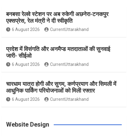
बनबसा रेलवे स्टेशन पर अब रुकेगी अछनेरा-टनकपुर
e
t
t
t
T
एक्सप्रेस, रेल मंत्री ने दी स्वीकृति
6 August 2026
CurrentUttarakhand
b
a
e
t
u
प्रदेश में विसंगति और अनमैप्ड मतदाताओं की सुनवाई
o
g
r
e
b
जारी- सीईओ
6 August 2026
CurrentUttarakhand
o
r
e
r
e
चारधाम यात्रा होगी और सुगम, कर्णप्रयाग और सिमली में
आधुनिक पार्किंग परियोजनाओं को मिली रफ्तार
k
a
s
6 August 2026
CurrentUttarakhand
m
t
Website Design