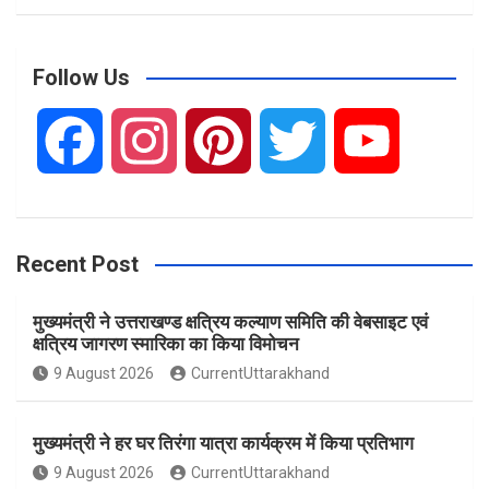
a
r
c
Follow Us
h
F
I
P
T
Y
a
n
i
w
o
Recent Post
c
s
n
i
u
मुख्यमंत्री ने उत्तराखण्ड क्षत्रिय कल्याण समिति की वेबसाइट एवं
e
t
t
t
T
क्षत्रिय जागरण स्मारिका का किया विमोचन
9 August 2026
CurrentUttarakhand
b
a
e
t
u
मुख्यमंत्री ने हर घर तिरंगा यात्रा कार्यक्रम में किया प्रतिभाग
o
g
r
e
b
9 August 2026
CurrentUttarakhand