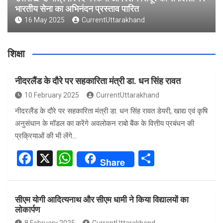
भारतीय सेना का अभिनंदन प्रस्ताव पारित
16 May 2025
CurrentUttarakhand
शिक्षा
नीदरलैंड के दौरे पर सहकारिता मंत्री डा. धन सिंह रावत
10 February 2025
CurrentUttarakhand
नीदरलैंड के दौरे पर सहकारिता मंत्री डा. धन सिंह रावत डेयरी, खाद्य एवं कृषि
अनुसंधान के मॉडल का करेंगे अवलोकन राबो बैंक के वित्तीय प्रबंधन की
प्रक्रियाओं की भी लेंगे…
F
X
W
S
Share
a
h
h
ce
at
ar
सीएम योगी आदित्यनाथ और सीएम धामी ने किया विद्यालयों का
b
s
e
लोकार्पण
o
A