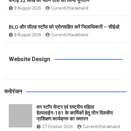
करोड़ 32 लाख की पेंशन राशि का किया भुगतान
o
g
r
e
b
8 August 2026
CurrentUttarakhand
o
r
e
r
e
BLO और फील्ड स्टॉफ को प्रोत्साहित करें जिलाधिकारी – सीईओ
8 August 2026
CurrentUttarakhand
k
a
s
m
t
Website Design
मनोरंजन
वन स्टॉप सेन्टर एवं राष्ट्रीय महिला
हेल्पलाईन-181 के कार्मिकों हेतु तीन दिवसीय
प्रशिक्षण कार्यक्रम का समापन
27 October 2024
CurrentUttarakhand