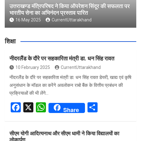
उत्तराखण्ड मंत्रिपरिषद ने किया ऑपरेशन सिंदूर की सफलता पर
भारतीय सेना का अभिनंदन प्रस्ताव पारित
16 May 2025
CurrentUttarakhand
शिक्षा
नीदरलैंड के दौरे पर सहकारिता मंत्री डा. धन सिंह रावत
10 February 2025
CurrentUttarakhand
नीदरलैंड के दौरे पर सहकारिता मंत्री डा. धन सिंह रावत डेयरी, खाद्य एवं कृषि
अनुसंधान के मॉडल का करेंगे अवलोकन राबो बैंक के वित्तीय प्रबंधन की
प्रक्रियाओं की भी लेंगे…
F
X
W
S
Share
a
h
h
ce
at
ar
सीएम योगी आदित्यनाथ और सीएम धामी ने किया विद्यालयों का
b
s
e
लोकार्पण