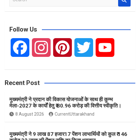
e
a
r
c
Follow Us
h
F
I
P
T
Y
a
n
i
w
o
Recent Post
c
s
n
i
u
मुख्यमंत्री ने प्रदान की विकास योजनाओं के साथ ही कुम्भ
e
t
t
t
T
मेला-2027 के कार्यों हेतु ₹ 80.96 करोड़ की वित्तीय स्वीकृति।
8 August 2026
CurrentUttarakhand
b
a
e
t
u
मुख्यमंत्री ने 9 लाख 87 हजार17 पेंशन लाभार्थियों को कुल ₹ 146