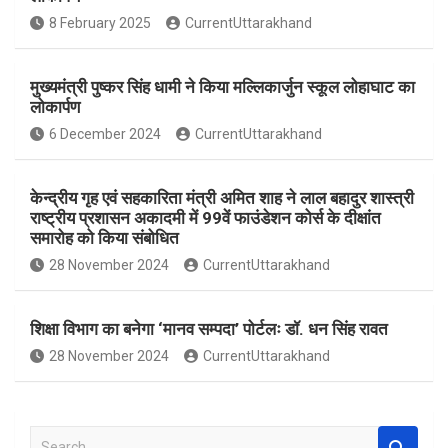
o
A
8 February 2025
CurrentUttarakhand
o
p
k
p
मुख्यमंत्री पुष्कर सिंह धामी ने किया मल्लिकार्जुन स्कूल लोहाघाट का
लोकार्पण
6 December 2024
CurrentUttarakhand
केन्द्रीय गृह एवं सहकारिता मंत्री अमित शाह ने लाल बहादुर शास्त्री
राष्ट्रीय प्रशासन अकादमी में 99वें फाउंडेशन कोर्स के दीक्षांत
समारोह को किया संबोधित
28 November 2024
CurrentUttarakhand
शिक्षा विभाग का बनेगा ‘मानव सम्पदा’ पोर्टलः डॉ. धन सिंह रावत
28 November 2024
CurrentUttarakhand
S