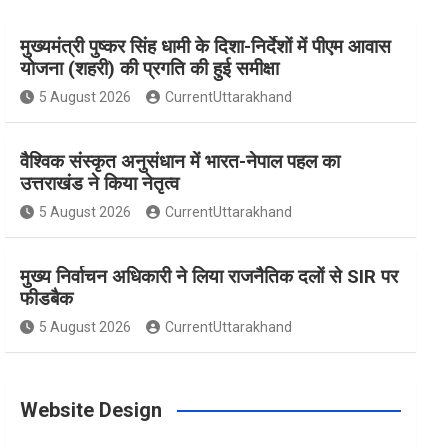
मुख्यमंत्री पुष्कर सिंह धामी के दिशा-निर्देशों में पीएम आवास
e
t
t
t
T
योजना (शहरी) की प्रगति की हुई समीक्षा
5 August 2026
CurrentUttarakhand
b
a
e
t
u
वैश्विक संस्कृत अनुसंधान में भारत-नेपाल पहल का
o
g
r
e
b
उत्तराखंड ने किया नेतृत्व
5 August 2026
CurrentUttarakhand
o
r
e
r
e
मुख्य निर्वाचन अधिकारी ने लिया राजनैतिक दलों से SIR पर
फीडबैक
k
a
s
5 August 2026
CurrentUttarakhand
m
t
Website Design