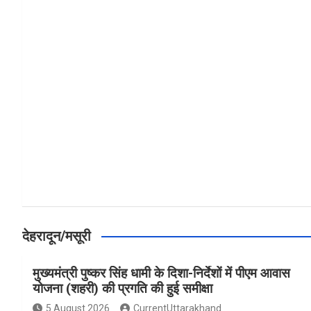
a
h
h
ce
at
ar
b
s
e
o
A
o
p
k
p
देहरादून/मसूरी
मुख्यमंत्री पुष्कर सिंह धामी के दिशा-निर्देशों में पीएम आवास
योजना (शहरी) की प्रगति की हुई समीक्षा
5 August 2026
CurrentUttarakhand