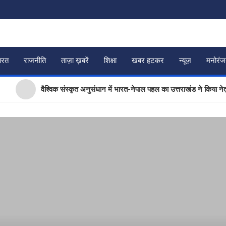
ारत
राजनीति
ताज़ा ख़बरें
शिक्षा
खबर हटकर
न्यूज़
मनोरं
वैश्विक संस्कृत अनुसंधान में भारत-नेपाल पहल का उत्तराखंड ने किया नेतृत्व