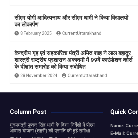
a
h
h
ce
at
ar
सीएम योगी आदित्यनाथ और सीएम धामी ने किया विद्यालयों
b
s
e
का लोकार्पण
o
A
8 February 2025
CurrentUttarakhand
o
p
k
p
केन्द्रीय गृह एवं सहकारिता मंत्री अमित शाह ने लाल बहादुर
शास्त्री राष्ट्रीय प्रशासन अकादमी में 99वें फाउंडेशन कोर्स
के दीक्षांत समारोह को किया संबोधित
28 November 2024
CurrentUttarakhand
Column Post
Quick Con
मुख्यमंत्री पुष्कर सिंह धामी के दिशा-निर्देशों में पीएम
Name: Curre
आवास योजना (शहरी) की प्रगति की हुई समीक्षा
E-Mail: Curr