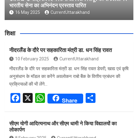
भारतीय सेना का अभिनंदन प्रस्ताव पारित
16 May 2025
CurrentUttarakhand
शिक्षा
नीदरलैंड के दौरे पर सहकारिता मंत्री डा. धन सिंह रावत
10 February 2025
CurrentUttarakhand
नीदरलैंड के दौरे पर सहकारिता मंत्री डा. धन सिंह रावत डेयरी, खाद्य एवं कृषि
अनुसंधान के मॉडल का करेंगे अवलोकन राबो बैंक के वित्तीय प्रबंधन की
प्रक्रियाओं की भी लेंगे…
F
X
W
S
Share
a
h
h
ce
at
ar
सीएम योगी आदित्यनाथ और सीएम धामी ने किया विद्यालयों का
b
s
e
लोकार्पण
o
A