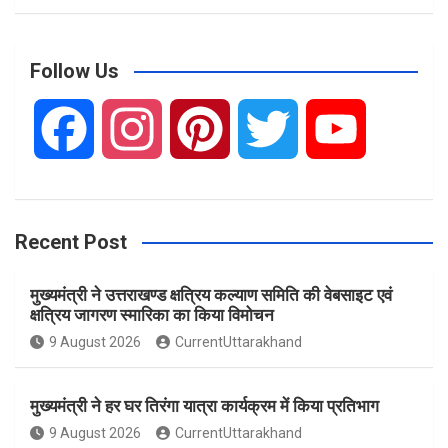
a
r
c
Follow Us
h
F
I
P
T
Y
a
n
i
w
o
Recent Post
c
s
n
i
u
मुख्यमंत्री ने उत्तराखण्ड क्षत्रिय कल्याण समिति की वेबसाइट एवं
e
t
t
t
T
क्षत्रिय जागरण स्मारिका का किया विमोचन
9 August 2026
CurrentUttarakhand
b
a
e
t
u
मुख्यमंत्री ने हर घर तिरंगा यात्रा कार्यक्रम में किया प्रतिभाग
o
g
r
e
b
9 August 2026
CurrentUttarakhand