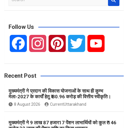
e
a
r
c
Follow Us
h
F
I
P
T
Y
a
n
i
w
o
Recent Post
c
s
n
i
u
मुख्यमंत्री ने प्रदान की विकास योजनाओं के साथ ही कुम्भ
e
t
t
t
T
मेला-2027 के कार्यों हेतु ₹ 80.96 करोड़ की वित्तीय स्वीकृति।
8 August 2026
CurrentUttarakhand
b
a
e
t
u
मुख्यमंत्री ने 9 लाख 87 हजार17 पेंशन लाभार्थियों को कुल ₹ 146