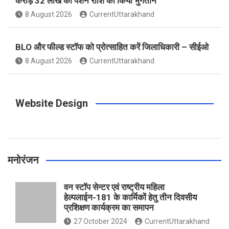
करोड़ 32 लाख की पेंशन राशि का किया भुगतान
o
g
r
e
b
8 August 2026
CurrentUttarakhand
o
r
e
r
e
BLO और फील्ड स्टॉफ को प्रोत्साहित करें जिलाधिकारी – सीईओ
8 August 2026
CurrentUttarakhand
k
a
s
m
t
Website Design
मनोरंजन
वन स्टॉप सेन्टर एवं राष्ट्रीय महिला
हेल्पलाईन-181 के कार्मिकों हेतु तीन दिवसीय
प्रशिक्षण कार्यक्रम का समापन
27 October 2024
CurrentUttarakhand