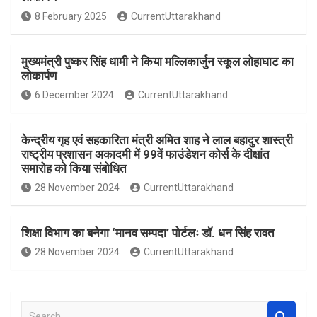
o
A
8 February 2025
CurrentUttarakhand
o
p
k
p
मुख्यमंत्री पुष्कर सिंह धामी ने किया मल्लिकार्जुन स्कूल लोहाघाट का
लोकार्पण
6 December 2024
CurrentUttarakhand
केन्द्रीय गृह एवं सहकारिता मंत्री अमित शाह ने लाल बहादुर शास्त्री
राष्ट्रीय प्रशासन अकादमी में 99वें फाउंडेशन कोर्स के दीक्षांत
समारोह को किया संबोधित
28 November 2024
CurrentUttarakhand
शिक्षा विभाग का बनेगा ‘मानव सम्पदा’ पोर्टलः डॉ. धन सिंह रावत
28 November 2024
CurrentUttarakhand
S