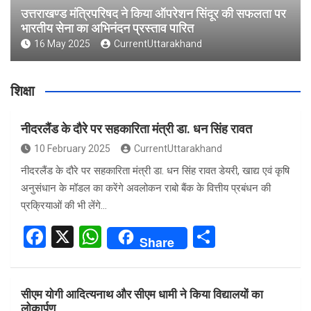
उत्तराखण्ड मंत्रिपरिषद ने किया ऑपरेशन सिंदूर की सफलता पर
भारतीय सेना का अभिनंदन प्रस्ताव पारित
16 May 2025
CurrentUttarakhand
शिक्षा
नीदरलैंड के दौरे पर सहकारिता मंत्री डा. धन सिंह रावत
10 February 2025
CurrentUttarakhand
नीदरलैंड के दौरे पर सहकारिता मंत्री डा. धन सिंह रावत डेयरी, खाद्य एवं कृषि
अनुसंधान के मॉडल का करेंगे अवलोकन राबो बैंक के वित्तीय प्रबंधन की
प्रक्रियाओं की भी लेंगे…
F
X
W
S
Share
a
h
h
ce
at
ar
सीएम योगी आदित्यनाथ और सीएम धामी ने किया विद्यालयों का
b
s
e
लोकार्पण