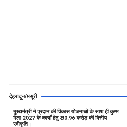
a
h
h
ce
at
ar
b
s
e
o
A
o
p
k
p
देहरादून/मसूरी
मुख्यमंत्री ने प्रदान की विकास योजनाओं के साथ ही कुम्भ
मेला-2027 के कार्यों हेतु ₹ 80.96 करोड़ की वित्तीय
स्वीकृति।