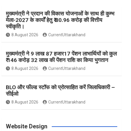
मुख्यमंत्री ने प्रदान की विकास योजनाओं के साथ ही कुम्भ
e
t
t
t
T
मेला-2027 के कार्यों हेतु ₹ 80.96 करोड़ की वित्तीय
स्वीकृति।
b
a
e
t
u
8 August 2026
CurrentUttarakhand
o
g
r
e
b
मुख्यमंत्री ने 9 लाख 87 हजार17 पेंशन लाभार्थियों को कुल
₹ 146 करोड़ 32 लाख की पेंशन राशि का किया भुगतान
8 August 2026
CurrentUttarakhand
o
r
e
r
e
BLO और फील्ड स्टॉफ को प्रोत्साहित करें जिलाधिकारी –
k
a
s
सीईओ
8 August 2026
CurrentUttarakhand
m
t
Website Design