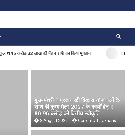
जन
46 करोड़ 32 लाख की पेंशन राशि का किया भुगतान
BLO और फील्ड स्ट
मुख्यमंत्री ने प्रदान की विकास योजनाओं के
साथ ही कुम्भ मेला-2027 के कार्यों हेतु ₹
80.96 करोड़ की वित्तीय स्वीकृति।
8 August 2026
CurrentUttarakhand