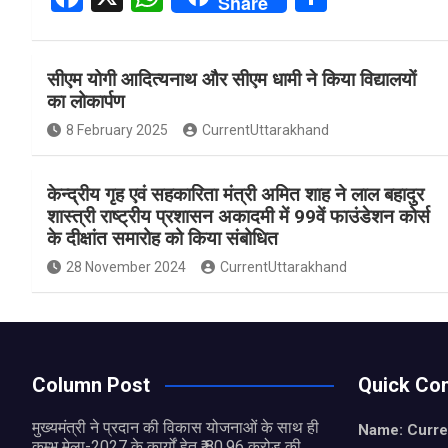
Share
a
h
h
ce
at
ar
सीएम योगी आदित्यनाथ और सीएम धामी ने किया विद्यालयों
b
s
e
का लोकार्पण
o
A
8 February 2025
CurrentUttarakhand
o
p
k
p
केन्द्रीय गृह एवं सहकारिता मंत्री अमित शाह ने लाल बहादुर
शास्त्री राष्ट्रीय प्रशासन अकादमी में 99वें फाउंडेशन कोर्स
के दीक्षांत समारोह को किया संबोधित
28 November 2024
CurrentUttarakhand
Column Post
Quick Con
मुख्यमंत्री ने प्रदान की विकास योजनाओं के साथ ही
Name: Curre
कुम्भ मेला-2027 के कार्यों हेतु ₹ 80.96 करोड़ की