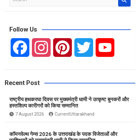
e
a
r
c
Follow Us
h
F
I
P
T
Y
a
n
i
w
o
Recent Post
c
s
n
i
u
राष्ट्रीय हथकरघा दिवस पर मुख्यमंत्री धामी ने उत्कृष्ट बुनकरों और
e
t
t
t
T
हस्तशिल्प कारीगरों को किया सम्मानित
7 August 2026
CurrentUttarakhand
b
a
e
t
u
कॉमनवेल्थ गेम्स 2026 के उत्तराखंड के पदक विजेताओं और