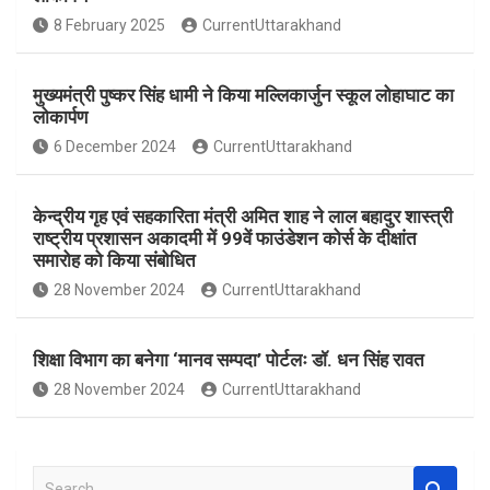
o
A
8 February 2025
CurrentUttarakhand
o
p
k
p
मुख्यमंत्री पुष्कर सिंह धामी ने किया मल्लिकार्जुन स्कूल लोहाघाट का
लोकार्पण
6 December 2024
CurrentUttarakhand
केन्द्रीय गृह एवं सहकारिता मंत्री अमित शाह ने लाल बहादुर शास्त्री
राष्ट्रीय प्रशासन अकादमी में 99वें फाउंडेशन कोर्स के दीक्षांत
समारोह को किया संबोधित
28 November 2024
CurrentUttarakhand
शिक्षा विभाग का बनेगा ‘मानव सम्पदा’ पोर्टलः डॉ. धन सिंह रावत
28 November 2024
CurrentUttarakhand
S