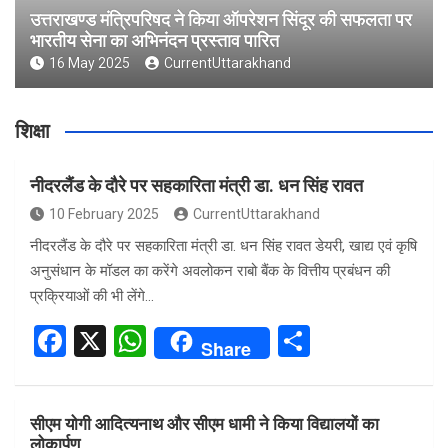
उत्तराखण्ड मंत्रिपरिषद ने किया ऑपरेशन सिंदूर की सफलता पर
भारतीय सेना का अभिनंदन प्रस्ताव पारित
16 May 2025
CurrentUttarakhand
शिक्षा
नीदरलैंड के दौरे पर सहकारिता मंत्री डा. धन सिंह रावत
10 February 2025
CurrentUttarakhand
नीदरलैंड के दौरे पर सहकारिता मंत्री डा. धन सिंह रावत डेयरी, खाद्य एवं कृषि
अनुसंधान के मॉडल का करेंगे अवलोकन राबो बैंक के वित्तीय प्रबंधन की
प्रक्रियाओं की भी लेंगे…
F
X
W
S
Share
a
h
h
ce
at
ar
सीएम योगी आदित्यनाथ और सीएम धामी ने किया विद्यालयों का
b
s
e
लोकार्पण