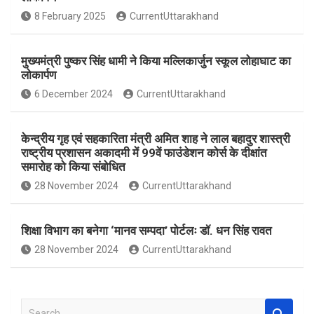
o
A
8 February 2025
CurrentUttarakhand
o
p
k
p
मुख्यमंत्री पुष्कर सिंह धामी ने किया मल्लिकार्जुन स्कूल लोहाघाट का
लोकार्पण
6 December 2024
CurrentUttarakhand
केन्द्रीय गृह एवं सहकारिता मंत्री अमित शाह ने लाल बहादुर शास्त्री
राष्ट्रीय प्रशासन अकादमी में 99वें फाउंडेशन कोर्स के दीक्षांत
समारोह को किया संबोधित
28 November 2024
CurrentUttarakhand
शिक्षा विभाग का बनेगा ‘मानव सम्पदा’ पोर्टलः डॉ. धन सिंह रावत
28 November 2024
CurrentUttarakhand
S