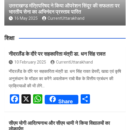
उत्तराखण्ड मंत्रिपरिषद ने किया ऑपरेशन सिंदूर की सफलता पर
भारतीय सेना का अभिनंदन प्रस्ताव पारित
16 May 2025
CurrentUttarakhand
शिक्षा
नीदरलैंड के दौरे पर सहकारिता मंत्री डा. धन सिंह रावत
10 February 2025
CurrentUttarakhand
नीदरलैंड के दौरे पर सहकारिता मंत्री डा. धन सिंह रावत डेयरी, खाद्य एवं कृषि
अनुसंधान के मॉडल का करेंगे अवलोकन राबो बैंक के वित्तीय प्रबंधन की
प्रक्रियाओं की भी लेंगे…
F
X
W
S
Share
a
h
h
ce
at
ar
सीएम योगी आदित्यनाथ और सीएम धामी ने किया विद्यालयों का
b
s
e
लोकार्पण