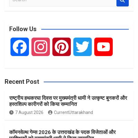
e
a
r
c
Follow Us
h
F
I
P
T
Y
a
n
i
w
o
Recent Post
c
s
n
i
u
राष्ट्रीय हथकरघा दिवस पर मुख्यमंत्री धामी ने उत्कृष्ट बुनकरों और
e
t
t
t
T
हस्तशिल्प कारीगरों को किया सम्मानित
7 August 2026
CurrentUttarakhand
b
a
e
t
u
कॉमनवेल्थ गेम्स 2026 के उत्तराखंड के पदक विजेताओं और