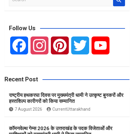
e
a
r
c
Follow Us
h
F
I
P
T
Y
a
n
i
w
o
Recent Post
c
s
n
i
u
राष्ट्रीय हथकरघा दिवस पर मुख्यमंत्री धामी ने उत्कृष्ट बुनकरों और
e
t
t
t
T
हस्तशिल्प कारीगरों को किया सम्मानित
7 August 2026
CurrentUttarakhand
b
a
e
t
u
कॉमनवेल्थ गेम्स 2026 के उत्तराखंड के पदक विजेताओं और