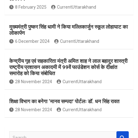
o
A
8 February 2025
CurrentUttarakhand
o
p
k
p
मुख्यमंत्री पुष्कर सिंह धामी ने किया मल्लिकार्जुन स्कूल लोहाघाट का
लोकार्पण
6 December 2024
CurrentUttarakhand
केन्द्रीय गृह एवं सहकारिता मंत्री अमित शाह ने लाल बहादुर शास्त्री
राष्ट्रीय प्रशासन अकादमी में 99वें फाउंडेशन कोर्स के दीक्षांत
समारोह को किया संबोधित
28 November 2024
CurrentUttarakhand
शिक्षा विभाग का बनेगा ‘मानव सम्पदा’ पोर्टलः डॉ. धन सिंह रावत
28 November 2024
CurrentUttarakhand
S