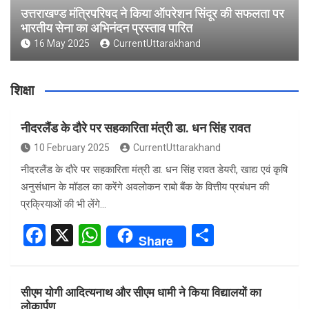
उत्तराखण्ड मंत्रिपरिषद ने किया ऑपरेशन सिंदूर की सफलता पर
भारतीय सेना का अभिनंदन प्रस्ताव पारित
16 May 2025
CurrentUttarakhand
शिक्षा
नीदरलैंड के दौरे पर सहकारिता मंत्री डा. धन सिंह रावत
10 February 2025
CurrentUttarakhand
नीदरलैंड के दौरे पर सहकारिता मंत्री डा. धन सिंह रावत डेयरी, खाद्य एवं कृषि
अनुसंधान के मॉडल का करेंगे अवलोकन राबो बैंक के वित्तीय प्रबंधन की
प्रक्रियाओं की भी लेंगे…
F
X
W
S
Share
a
h
h
ce
at
ar
सीएम योगी आदित्यनाथ और सीएम धामी ने किया विद्यालयों का
b
s
e
लोकार्पण