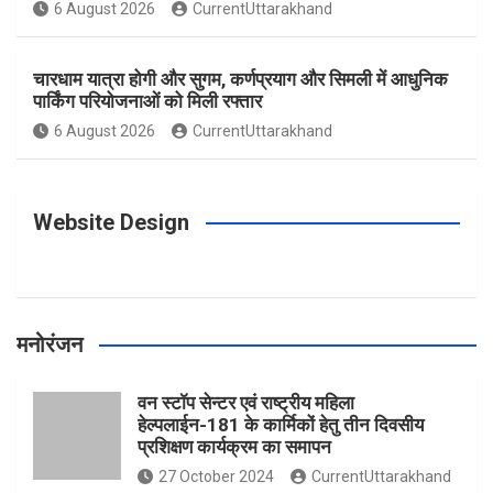
o
g
r
e
b
6 August 2026
CurrentUttarakhand
o
r
e
r
e
चारधाम यात्रा होगी और सुगम, कर्णप्रयाग और सिमली में आधुनिक
पार्किंग परियोजनाओं को मिली रफ्तार
6 August 2026
CurrentUttarakhand
k
a
s
m
t
Website Design
मनोरंजन
वन स्टॉप सेन्टर एवं राष्ट्रीय महिला
हेल्पलाईन-181 के कार्मिकों हेतु तीन दिवसीय
प्रशिक्षण कार्यक्रम का समापन
27 October 2024
CurrentUttarakhand