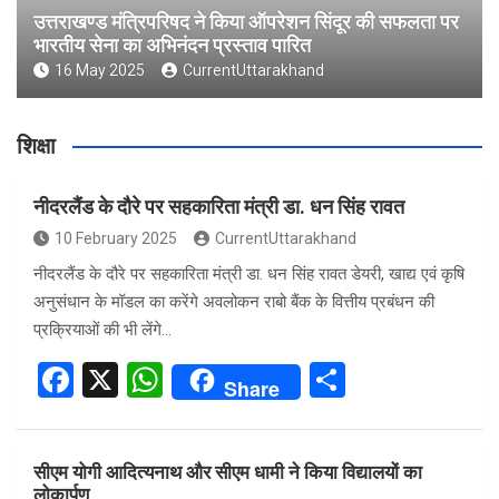
उत्तराखण्ड मंत्रिपरिषद ने किया ऑपरेशन सिंदूर की सफलता पर
भारतीय सेना का अभिनंदन प्रस्ताव पारित
16 May 2025
CurrentUttarakhand
शिक्षा
नीदरलैंड के दौरे पर सहकारिता मंत्री डा. धन सिंह रावत
10 February 2025
CurrentUttarakhand
नीदरलैंड के दौरे पर सहकारिता मंत्री डा. धन सिंह रावत डेयरी, खाद्य एवं कृषि
अनुसंधान के मॉडल का करेंगे अवलोकन राबो बैंक के वित्तीय प्रबंधन की
प्रक्रियाओं की भी लेंगे…
F
X
W
S
Share
a
h
h
ce
at
ar
सीएम योगी आदित्यनाथ और सीएम धामी ने किया विद्यालयों का
b
s
e
लोकार्पण