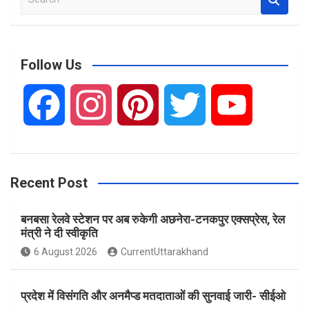
e
a
r
c
Follow Us
h
F
I
P
T
Y
a
n
i
w
o
Recent Post
c
s
n
i
u
बनबसा रेलवे स्टेशन पर अब रुकेगी अछनेरा-टनकपुर एक्सप्रेस, रेल
e
t
t
t
T
मंत्री ने दी स्वीकृति
6 August 2026
CurrentUttarakhand
b
a
e
t
u
प्रदेश में विसंगति और अनमैप्ड मतदाताओं की सुनवाई जारी- सीईओ