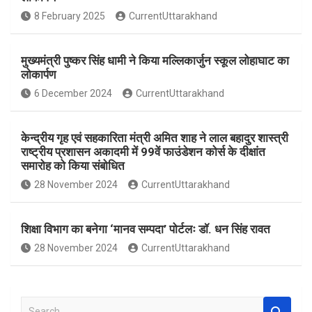
o
A
8 February 2025
CurrentUttarakhand
o
p
k
p
मुख्यमंत्री पुष्कर सिंह धामी ने किया मल्लिकार्जुन स्कूल लोहाघाट का
लोकार्पण
6 December 2024
CurrentUttarakhand
केन्द्रीय गृह एवं सहकारिता मंत्री अमित शाह ने लाल बहादुर शास्त्री
राष्ट्रीय प्रशासन अकादमी में 99वें फाउंडेशन कोर्स के दीक्षांत
समारोह को किया संबोधित
28 November 2024
CurrentUttarakhand
शिक्षा विभाग का बनेगा ‘मानव सम्पदा’ पोर्टलः डॉ. धन सिंह रावत
28 November 2024
CurrentUttarakhand
S