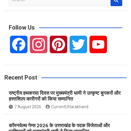
e
a
r
c
Follow Us
h
F
I
P
T
Y
a
n
i
w
o
Recent Post
c
s
n
i
u
राष्ट्रीय हथकरघा दिवस पर मुख्यमंत्री धामी ने उत्कृष्ट बुनकरों और
e
t
t
t
T
हस्तशिल्प कारीगरों को किया सम्मानित
7 August 2026
CurrentUttarakhand
b
a
e
t
u
कॉमनवेल्थ गेम्स 2026 के उत्तराखंड के पदक विजेताओं और