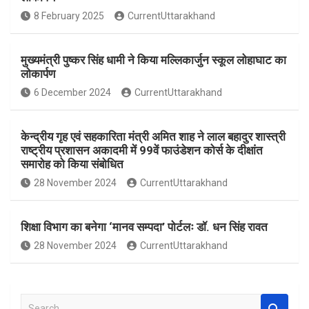
o
A
8 February 2025
CurrentUttarakhand
o
p
k
p
मुख्यमंत्री पुष्कर सिंह धामी ने किया मल्लिकार्जुन स्कूल लोहाघाट का
लोकार्पण
6 December 2024
CurrentUttarakhand
केन्द्रीय गृह एवं सहकारिता मंत्री अमित शाह ने लाल बहादुर शास्त्री
राष्ट्रीय प्रशासन अकादमी में 99वें फाउंडेशन कोर्स के दीक्षांत
समारोह को किया संबोधित
28 November 2024
CurrentUttarakhand
शिक्षा विभाग का बनेगा ‘मानव सम्पदा’ पोर्टलः डॉ. धन सिंह रावत
28 November 2024
CurrentUttarakhand
S