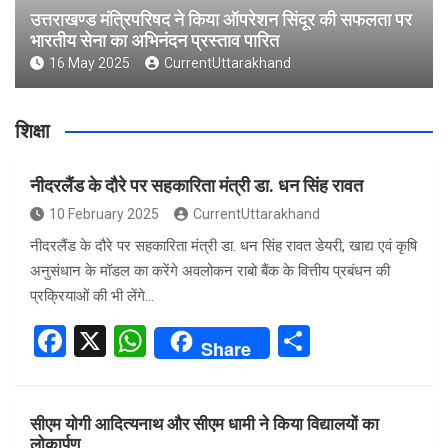
उत्तराखण्ड मंत्रिपरिषद ने किया ऑपरेशन सिंदूर की सफलता पर
भारतीय सेना का अभिनंदन प्रस्ताव पारित
16 May 2025
CurrentUttarakhand
शिक्षा
नीदरलैंड के दौरे पर सहकारिता मंत्री डा. धन सिंह रावत
10 February 2025
CurrentUttarakhand
नीदरलैंड के दौरे पर सहकारिता मंत्री डा. धन सिंह रावत डेयरी, खाद्य एवं कृषि
अनुसंधान के मॉडल का करेंगे अवलोकन राबो बैंक के वित्तीय प्रबंधन की
प्रक्रियाओं की भी लेंगे…
F
X
W
S
Share
a
h
h
ce
at
ar
सीएम योगी आदित्यनाथ और सीएम धामी ने किया विद्यालयों का
b
s
e
लोकार्पण