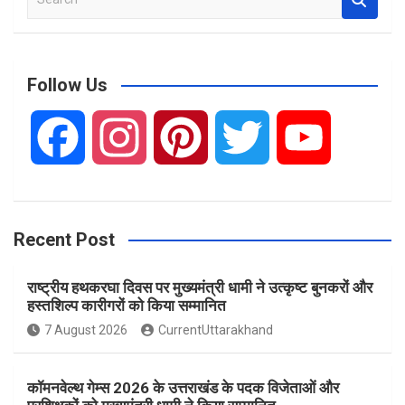
e
a
r
c
Follow Us
h
F
I
P
T
Y
a
n
i
w
o
Recent Post
c
s
n
i
u
राष्ट्रीय हथकरघा दिवस पर मुख्यमंत्री धामी ने उत्कृष्ट बुनकरों और
e
t
t
t
T
हस्तशिल्प कारीगरों को किया सम्मानित
7 August 2026
CurrentUttarakhand
b
a
e
t
u
कॉमनवेल्थ गेम्स 2026 के उत्तराखंड के पदक विजेताओं और