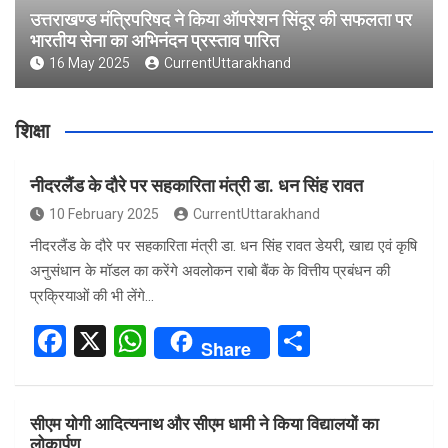
उत्तराखण्ड मंत्रिपरिषद ने किया ऑपरेशन सिंदूर की सफलता पर
भारतीय सेना का अभिनंदन प्रस्ताव पारित
16 May 2025
CurrentUttarakhand
शिक्षा
नीदरलैंड के दौरे पर सहकारिता मंत्री डा. धन सिंह रावत
10 February 2025
CurrentUttarakhand
नीदरलैंड के दौरे पर सहकारिता मंत्री डा. धन सिंह रावत डेयरी, खाद्य एवं कृषि
अनुसंधान के मॉडल का करेंगे अवलोकन राबो बैंक के वित्तीय प्रबंधन की
प्रक्रियाओं की भी लेंगे…
F
X
W
S
Share
a
h
h
ce
at
ar
सीएम योगी आदित्यनाथ और सीएम धामी ने किया विद्यालयों का
b
s
e
लोकार्पण