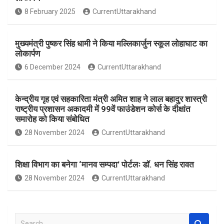
o
A
8 February 2025
CurrentUttarakhand
o
p
k
p
मुख्यमंत्री पुष्कर सिंह धामी ने किया मल्लिकार्जुन स्कूल लोहाघाट का
लोकार्पण
6 December 2024
CurrentUttarakhand
केन्द्रीय गृह एवं सहकारिता मंत्री अमित शाह ने लाल बहादुर शास्त्री
राष्ट्रीय प्रशासन अकादमी में 99वें फाउंडेशन कोर्स के दीक्षांत
समारोह को किया संबोधित
28 November 2024
CurrentUttarakhand
शिक्षा विभाग का बनेगा ‘मानव सम्पदा’ पोर्टलः डॉ. धन सिंह रावत
28 November 2024
CurrentUttarakhand
S