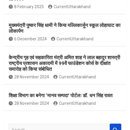
o
A
8 February 2025
CurrentUttarakhand
o
p
k
p
मुख्यमंत्री पुष्कर सिंह धामी ने किया मल्लिकार्जुन स्कूल लोहाघाट का
लोकार्पण
6 December 2024
CurrentUttarakhand
केन्द्रीय गृह एवं सहकारिता मंत्री अमित शाह ने लाल बहादुर शास्त्री
राष्ट्रीय प्रशासन अकादमी में 99वें फाउंडेशन कोर्स के दीक्षांत
समारोह को किया संबोधित
28 November 2024
CurrentUttarakhand
शिक्षा विभाग का बनेगा ‘मानव सम्पदा’ पोर्टलः डॉ. धन सिंह रावत
28 November 2024
CurrentUttarakhand
S