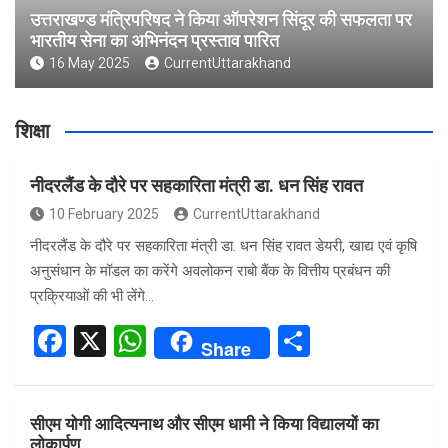
उत्तराखण्ड मंत्रिपरिषद ने किया ऑपरेशन सिंदूर की सफलता पर
भारतीय सेना का अभिनंदन प्रस्ताव पारित
16 May 2025
CurrentUttarakhand
शिक्षा
नीदरलैंड के दौरे पर सहकारिता मंत्री डा. धन सिंह रावत
10 February 2025
CurrentUttarakhand
नीदरलैंड के दौरे पर सहकारिता मंत्री डा. धन सिंह रावत डेयरी, खाद्य एवं कृषि
अनुसंधान के मॉडल का करेंगे अवलोकन राबो बैंक के वित्तीय प्रबंधन की
प्रक्रियाओं की भी लेंगे…
F
X
W
S
Share
a
h
h
ce
at
ar
सीएम योगी आदित्यनाथ और सीएम धामी ने किया विद्यालयों का
b
s
e
लोकार्पण