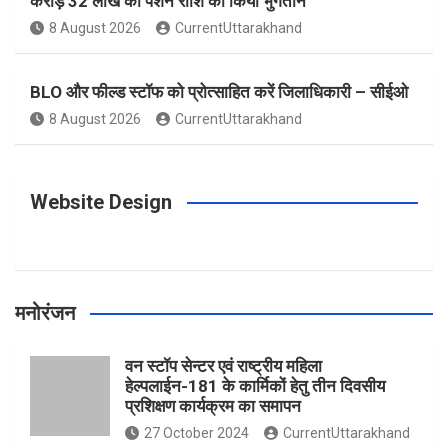
करोड़ 32 लाख की पेंशन राशि का किया भुगतान
o
g
r
e
b
8 August 2026
CurrentUttarakhand
o
r
e
r
e
BLO और फील्ड स्टॉफ को प्रोत्साहित करें जिलाधिकारी – सीईओ
8 August 2026
CurrentUttarakhand
k
a
s
m
t
Website Design
मनोरंजन
वन स्टॉप सेन्टर एवं राष्ट्रीय महिला
हेल्पलाईन-181 के कार्मिकों हेतु तीन दिवसीय
प्रशिक्षण कार्यक्रम का समापन
27 October 2024
CurrentUttarakhand