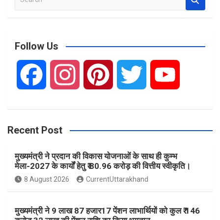
e
a
r
c
Follow Us
h
F
I
P
T
Y
a
n
i
w
o
Recent Post
c
s
n
i
u
मुख्यमंत्री ने प्रदान की विकास योजनाओं के साथ ही कुम्भ
e
t
t
t
T
मेला-2027 के कार्यों हेतु ₹ 80.96 करोड़ की वित्तीय स्वीकृति।
8 August 2026
CurrentUttarakhand
b
a
e
t
u
मुख्यमंत्री ने 9 लाख 87 हजार17 पेंशन लाभार्थियों को कुल ₹ 146