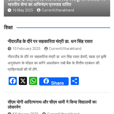
भारतीय सेना का अभिनंदन प्रस्ताव पारित
16 May 2025
CurrentUttarakhand
शिक्षा
नीदरलैंड के दौरे पर सहकारिता मंत्री डा. धन सिंह रावत
10 February 2025
CurrentUttarakhand
नीदरलैंड के दौरे पर सहकारिता मंत्री डा. धन सिंह रावत डेयरी, खाद्य एवं कृषि
अनुसंधान के मॉडल का करेंगे अवलोकन राबो बैंक के वित्तीय प्रबंधन की
प्रक्रियाओं की भी लेंगे…
F
X
W
S
Share
a
h
h
ce
at
ar
सीएम योगी आदित्यनाथ और सीएम धामी ने किया विद्यालयों का
b
s
e
लोकार्पण
o
A