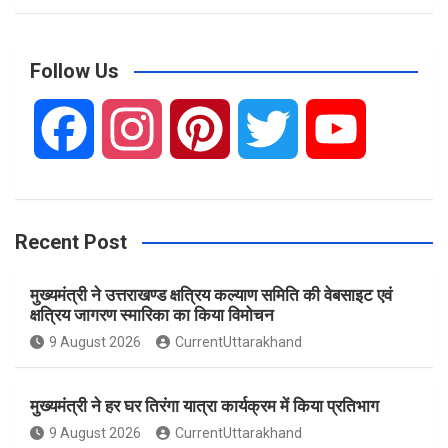
a
r
c
Follow Us
h
F
I
P
T
Y
a
n
i
w
o
Recent Post
c
s
n
i
u
मुख्यमंत्री ने उत्तराखण्ड क्षत्रिय कल्याण समिति की वेबसाइट एवं
e
t
t
t
T
क्षत्रिय जागरण स्मारिका का किया विमोचन
9 August 2026
CurrentUttarakhand
b
a
e
t
u
मुख्यमंत्री ने हर घर तिरंगा यात्रा कार्यक्रम में किया प्रतिभाग
o
g
r
e
b
9 August 2026
CurrentUttarakhand