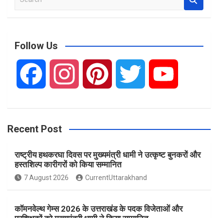
e
a
r
c
Follow Us
h
F
I
P
T
Y
a
n
i
w
o
Recent Post
c
s
n
i
u
राष्ट्रीय हथकरघा दिवस पर मुख्यमंत्री धामी ने उत्कृष्ट बुनकरों और
e
t
t
t
T
हस्तशिल्प कारीगरों को किया सम्मानित
7 August 2026
CurrentUttarakhand
b
a
e
t
u
कॉमनवेल्थ गेम्स 2026 के उत्तराखंड के पदक विजेताओं और