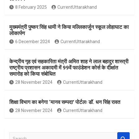
o
A
8 February 2025
CurrentUttarakhand
o
p
k
p
मुख्यमंत्री पुष्कर सिंह धामी ने किया मल्लिकार्जुन स्कूल लोहाघाट का
लोकार्पण
6 December 2024
CurrentUttarakhand
केन्द्रीय गृह एवं सहकारिता मंत्री अमित शाह ने लाल बहादुर शास्त्री
राष्ट्रीय प्रशासन अकादमी में 99वें फाउंडेशन कोर्स के दीक्षांत
समारोह को किया संबोधित
28 November 2024
CurrentUttarakhand
शिक्षा विभाग का बनेगा ‘मानव सम्पदा’ पोर्टलः डॉ. धन सिंह रावत
28 November 2024
CurrentUttarakhand
S