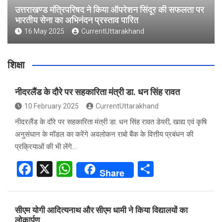
उत्तराखण्ड मंत्रिपरिषद ने किया ऑपरेशन सिंदूर की सफलता पर
भारतीय सेना का अभिनंदन प्रस्ताव पारित
16 May 2025
CurrentUttarakhand
शिक्षा
नीदरलैंड के दौरे पर सहकारिता मंत्री डा. धन सिंह रावत
10 February 2025
CurrentUttarakhand
नीदरलैंड के दौरे पर सहकारिता मंत्री डा. धन सिंह रावत डेयरी, खाद्य एवं कृषि
अनुसंधान के मॉडल का करेंगे अवलोकन राबो बैंक के वित्तीय प्रबंधन की
प्रक्रियाओं की भी लेंगे…
F
X
W
S
Share
a
h
h
ce
at
ar
सीएम योगी आदित्यनाथ और सीएम धामी ने किया विद्यालयों का
b
s
e
लोकार्पण