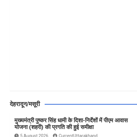
a
h
h
ce
at
ar
b
s
e
o
A
o
p
k
p
देहरादून/मसूरी
मुख्यमंत्री पुष्कर सिंह धामी के दिशा-निर्देशों में पीएम आवास
योजना (शहरी) की प्रगति की हुई समीक्षा
5 August 2026
CurrentUttarakhand