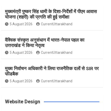
मुख्यमंत्री पुष्कर सिंह धामी के दिशा-निर्देशों में पीएम आवास
e
t
t
t
T
योजना (शहरी) की प्रगति की हुई समीक्षा
5 August 2026
CurrentUttarakhand
b
a
e
t
u
वैश्विक संस्कृत अनुसंधान में भारत-नेपाल पहल का
o
g
r
e
b
उत्तराखंड ने किया नेतृत्व
5 August 2026
CurrentUttarakhand
o
r
e
r
e
मुख्य निर्वाचन अधिकारी ने लिया राजनैतिक दलों से SIR पर
फीडबैक
k
a
s
5 August 2026
CurrentUttarakhand
m
t
Website Design