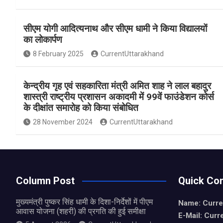
a
h
h
ce
at
ar
सीएम योगी आदित्यनाथ और सीएम धामी ने किया विद्यालयों
b
s
e
का लोकार्पण
o
A
8 February 2025
CurrentUttarakhand
o
p
k
p
केन्द्रीय गृह एवं सहकारिता मंत्री अमित शाह ने लाल बहादुर
शास्त्री राष्ट्रीय प्रशासन अकादमी में 99वें फाउंडेशन कोर्स
के दीक्षांत समारोह को किया संबोधित
28 November 2024
CurrentUttarakhand
Column Post
Quick Con
मुख्यमंत्री पुष्कर सिंह धामी के दिशा-निर्देशों में पीएम
Name: Curre
आवास योजना (शहरी) की प्रगति की हुई समीक्षा
E-Mail: Curr