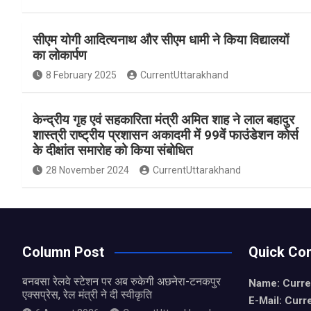
a
h
h
ce
at
ar
सीएम योगी आदित्यनाथ और सीएम धामी ने किया विद्यालयों
b
s
e
का लोकार्पण
o
A
8 February 2025
CurrentUttarakhand
o
p
k
p
केन्द्रीय गृह एवं सहकारिता मंत्री अमित शाह ने लाल बहादुर
शास्त्री राष्ट्रीय प्रशासन अकादमी में 99वें फाउंडेशन कोर्स
के दीक्षांत समारोह को किया संबोधित
28 November 2024
CurrentUttarakhand
Column Post
Quick Con
बनबसा रेलवे स्टेशन पर अब रुकेगी अछनेरा-टनकपुर
Name: Curre
एक्सप्रेस, रेल मंत्री ने दी स्वीकृति
E-Mail: Curr