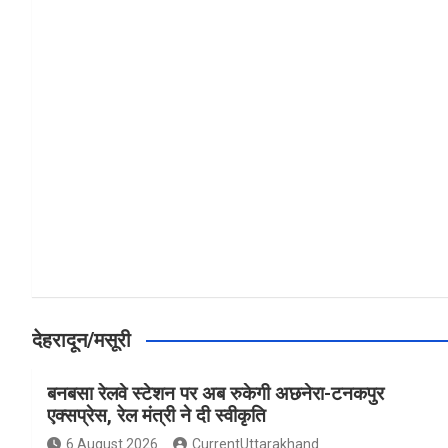
a
h
h
ce
at
ar
b
s
e
o
A
o
p
k
p
देहरादून/मसूरी
बनबसा रेलवे स्टेशन पर अब रुकेगी अछनेरा-टनकपुर
एक्सप्रेस, रेल मंत्री ने दी स्वीकृति
6 August 2026
CurrentUttarakhand