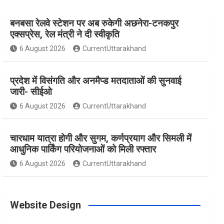
बनबसा रेलवे स्टेशन पर अब रुकेगी अछनेरा-टनकपुर
e
t
t
t
T
एक्सप्रेस, रेल मंत्री ने दी स्वीकृति
6 August 2026
CurrentUttarakhand
b
a
e
t
u
प्रदेश में विसंगति और अनमैप्ड मतदाताओं की सुनवाई
o
g
r
e
b
जारी- सीईओ
6 August 2026
CurrentUttarakhand
o
r
e
r
e
चारधाम यात्रा होगी और सुगम, कर्णप्रयाग और सिमली में
आधुनिक पार्किंग परियोजनाओं को मिली रफ्तार
k
a
s
6 August 2026
CurrentUttarakhand
m
t
Website Design