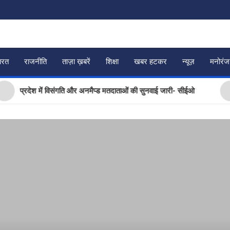
ारत
राजनीति
ताज़ा ख़बरें
शिक्षा
खबर हटकर
न्यूज़
मनोरं
्रदेश में विसंगति और अनमैप्ड मतदाताओं की सुनवाई जारी- सीईओ
चार