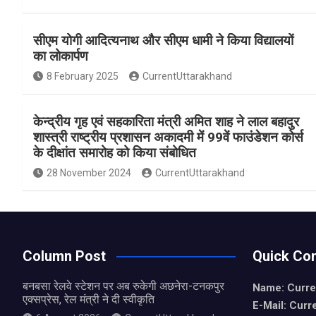
a
h
h
ce
at
ar
सीएम योगी आदित्यनाथ और सीएम धामी ने किया विद्यालयों
b
s
e
का लोकार्पण
o
A
8 February 2025
CurrentUttarakhand
o
p
k
p
केन्द्रीय गृह एवं सहकारिता मंत्री अमित शाह ने लाल बहादुर
शास्त्री राष्ट्रीय प्रशासन अकादमी में 99वें फाउंडेशन कोर्स
के दीक्षांत समारोह को किया संबोधित
28 November 2024
CurrentUttarakhand
Column Post
Quick Con
बनबसा रेलवे स्टेशन पर अब रुकेगी अछनेरा-टनकपुर
Name: Curre
एक्सप्रेस, रेल मंत्री ने दी स्वीकृति
E-Mail: Curr