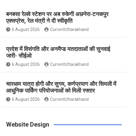
बनबसा रेलवे स्टेशन पर अब रुकेगी अछनेरा-टनकपुर
e
t
t
t
T
एक्सप्रेस, रेल मंत्री ने दी स्वीकृति
6 August 2026
CurrentUttarakhand
b
a
e
t
u
प्रदेश में विसंगति और अनमैप्ड मतदाताओं की सुनवाई
o
g
r
e
b
जारी- सीईओ
6 August 2026
CurrentUttarakhand
o
r
e
r
e
चारधाम यात्रा होगी और सुगम, कर्णप्रयाग और सिमली में
आधुनिक पार्किंग परियोजनाओं को मिली रफ्तार
k
a
s
6 August 2026
CurrentUttarakhand
m
t
Website Design