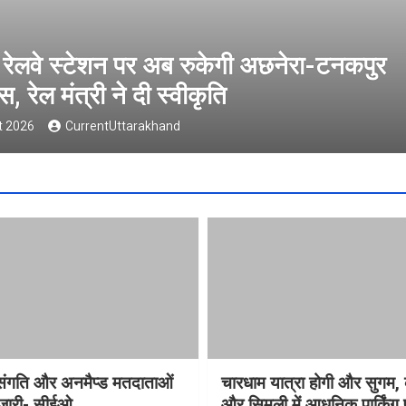
प्रदेश में विसंगति और अनमैप्ड मतद
सीईओ
6 August 2026
CurrentUttarakhand
विसंगति और अनमैप्ड मतदाताओं
चारधाम यात्रा होगी और सुगम, 
 जारी- सीईओ
और सिमली में आधुनिक पार्किंग