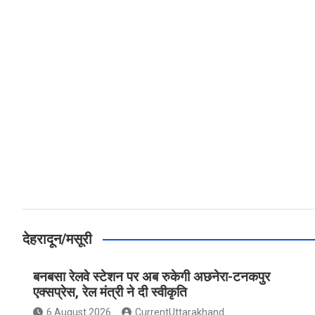
a
h
h
ce
at
ar
b
s
e
o
A
o
p
k
p
देहरादून/मसूरी
बनबसा रेलवे स्टेशन पर अब रुकेगी अछनेरा-टनकपुर
एक्सप्रेस, रेल मंत्री ने दी स्वीकृति
6 August 2026
CurrentUttarakhand