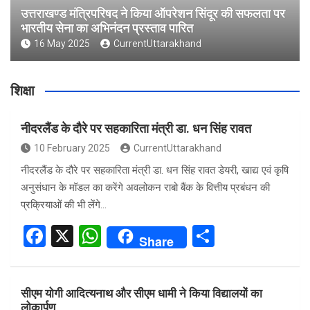
उत्तराखण्ड मंत्रिपरिषद ने किया ऑपरेशन सिंदूर की सफलता पर
भारतीय सेना का अभिनंदन प्रस्ताव पारित
16 May 2025
CurrentUttarakhand
शिक्षा
नीदरलैंड के दौरे पर सहकारिता मंत्री डा. धन सिंह रावत
10 February 2025
CurrentUttarakhand
नीदरलैंड के दौरे पर सहकारिता मंत्री डा. धन सिंह रावत डेयरी, खाद्य एवं कृषि
अनुसंधान के मॉडल का करेंगे अवलोकन राबो बैंक के वित्तीय प्रबंधन की
प्रक्रियाओं की भी लेंगे…
F
X
W
S
Share
a
h
h
ce
at
ar
सीएम योगी आदित्यनाथ और सीएम धामी ने किया विद्यालयों का
b
s
e
लोकार्पण