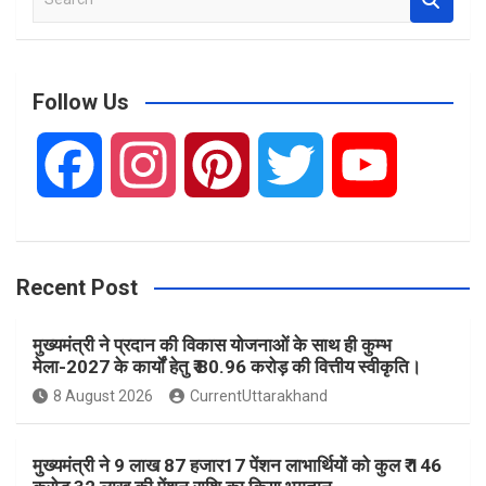
e
a
r
c
Follow Us
h
F
I
P
T
Y
a
n
i
w
o
Recent Post
c
s
n
i
u
मुख्यमंत्री ने प्रदान की विकास योजनाओं के साथ ही कुम्भ
e
t
t
t
T
मेला-2027 के कार्यों हेतु ₹ 80.96 करोड़ की वित्तीय स्वीकृति।
8 August 2026
CurrentUttarakhand
b
a
e
t
u
मुख्यमंत्री ने 9 लाख 87 हजार17 पेंशन लाभार्थियों को कुल ₹ 146