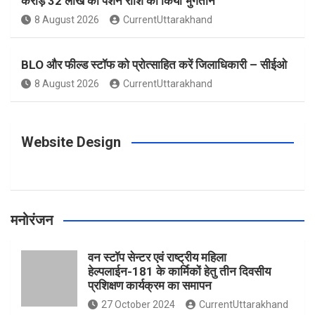
करोड़ 32 लाख की पेंशन राशि का किया भुगतान
o
g
r
e
b
8 August 2026
CurrentUttarakhand
o
r
e
r
e
BLO और फील्ड स्टॉफ को प्रोत्साहित करें जिलाधिकारी – सीईओ
8 August 2026
CurrentUttarakhand
k
a
s
m
t
Website Design
मनोरंजन
वन स्टॉप सेन्टर एवं राष्ट्रीय महिला
हेल्पलाईन-181 के कार्मिकों हेतु तीन दिवसीय
प्रशिक्षण कार्यक्रम का समापन
27 October 2024
CurrentUttarakhand