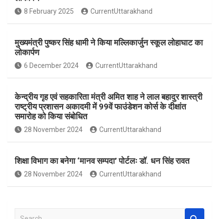
o
A
8 February 2025
CurrentUttarakhand
o
p
k
p
मुख्यमंत्री पुष्कर सिंह धामी ने किया मल्लिकार्जुन स्कूल लोहाघाट का
लोकार्पण
6 December 2024
CurrentUttarakhand
केन्द्रीय गृह एवं सहकारिता मंत्री अमित शाह ने लाल बहादुर शास्त्री
राष्ट्रीय प्रशासन अकादमी में 99वें फाउंडेशन कोर्स के दीक्षांत
समारोह को किया संबोधित
28 November 2024
CurrentUttarakhand
शिक्षा विभाग का बनेगा ‘मानव सम्पदा’ पोर्टलः डॉ. धन सिंह रावत
28 November 2024
CurrentUttarakhand
S