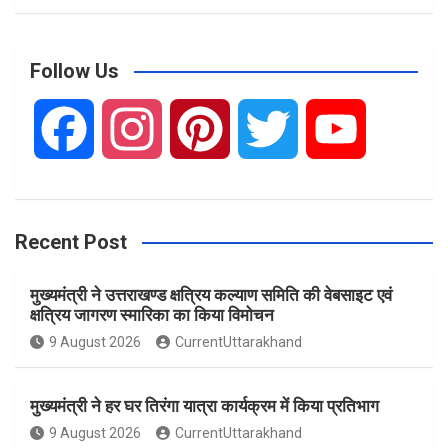
a
r
c
Follow Us
h
F
I
P
T
Y
a
n
i
w
o
Recent Post
c
s
n
i
u
मुख्यमंत्री ने उत्तराखण्ड क्षत्रिय कल्याण समिति की वेबसाइट एवं
e
t
t
t
T
क्षत्रिय जागरण स्मारिका का किया विमोचन
9 August 2026
CurrentUttarakhand
b
a
e
t
u
मुख्यमंत्री ने हर घर तिरंगा यात्रा कार्यक्रम में किया प्रतिभाग
o
g
r
e
b
9 August 2026
CurrentUttarakhand