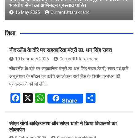
भारतीय सेना का अभिनंदन प्रस्ताव पारित
16 May 2025
CurrentUttarakhand
शिक्षा
नीदरलैंड के दौरे पर सहकारिता मंत्री डा. धन सिंह रावत
10 February 2025
CurrentUttarakhand
नीदरलैंड के दौरे पर सहकारिता मंत्री डा. धन सिंह रावत डेयरी, खाद्य एवं कृषि
अनुसंधान के मॉडल का करेंगे अवलोकन राबो बैंक के वित्तीय प्रबंधन की
प्रक्रियाओं की भी लेंगे…
F
X
W
S
Share
a
h
h
ce
at
ar
सीएम योगी आदित्यनाथ और सीएम धामी ने किया विद्यालयों का
b
s
e
लोकार्पण
o
A