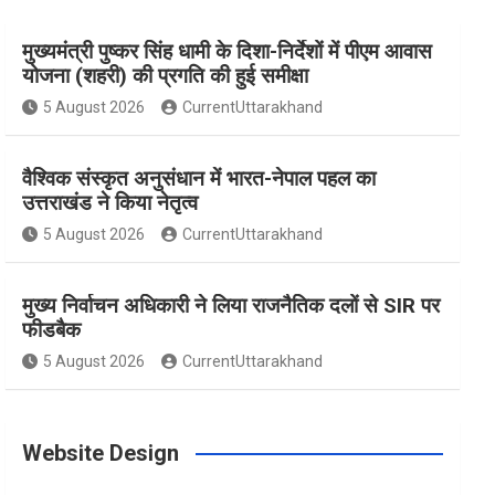
मुख्यमंत्री पुष्कर सिंह धामी के दिशा-निर्देशों में पीएम आवास
e
t
t
t
T
योजना (शहरी) की प्रगति की हुई समीक्षा
5 August 2026
CurrentUttarakhand
b
a
e
t
u
वैश्विक संस्कृत अनुसंधान में भारत-नेपाल पहल का
o
g
r
e
b
उत्तराखंड ने किया नेतृत्व
5 August 2026
CurrentUttarakhand
o
r
e
r
e
मुख्य निर्वाचन अधिकारी ने लिया राजनैतिक दलों से SIR पर
फीडबैक
k
a
s
5 August 2026
CurrentUttarakhand
m
t
Website Design