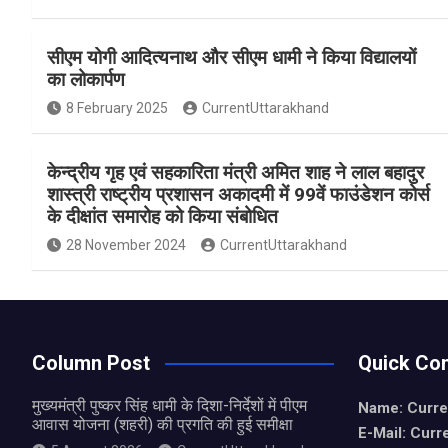
a
h
h
ce
at
ar
सीएम योगी आदित्यनाथ और सीएम धामी ने किया विद्यालयों
b
s
e
का लोकार्पण
o
A
8 February 2025
CurrentUttarakhand
o
p
k
p
केन्द्रीय गृह एवं सहकारिता मंत्री अमित शाह ने लाल बहादुर
शास्त्री राष्ट्रीय प्रशासन अकादमी में 99वें फाउंडेशन कोर्स
के दीक्षांत समारोह को किया संबोधित
28 November 2024
CurrentUttarakhand
Column Post
Quick Con
मुख्यमंत्री पुष्कर सिंह धामी के दिशा-निर्देशों में पीएम
Name: Curre
आवास योजना (शहरी) की प्रगति की हुई समीक्षा
E-Mail: Curr