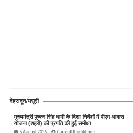
a
h
h
ce
at
ar
b
s
e
o
A
o
p
k
p
देहरादून/मसूरी
मुख्यमंत्री पुष्कर सिंह धामी के दिशा-निर्देशों में पीएम आवास
योजना (शहरी) की प्रगति की हुई समीक्षा
5 August 2026
CurrentUttarakhand