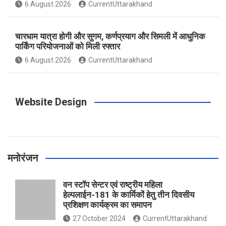
o
g
r
e
b
6 August 2026
CurrentUttarakhand
o
r
e
r
e
चारधाम यात्रा होगी और सुगम, कर्णप्रयाग और सिमली में आधुनिक
पार्किंग परियोजनाओं को मिली रफ्तार
6 August 2026
CurrentUttarakhand
k
a
s
m
t
Website Design
मनोरंजन
वन स्टॉप सेन्टर एवं राष्ट्रीय महिला
हेल्पलाईन-181 के कार्मिकों हेतु तीन दिवसीय
प्रशिक्षण कार्यक्रम का समापन
27 October 2024
CurrentUttarakhand