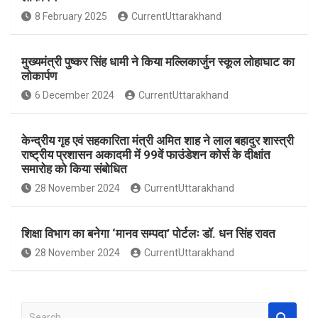
o
A
8 February 2025
CurrentUttarakhand
o
p
k
p
मुख्यमंत्री पुष्कर सिंह धामी ने किया मल्लिकार्जुन स्कूल लोहाघाट का
लोकार्पण
6 December 2024
CurrentUttarakhand
केन्द्रीय गृह एवं सहकारिता मंत्री अमित शाह ने लाल बहादुर शास्त्री
राष्ट्रीय प्रशासन अकादमी में 99वें फाउंडेशन कोर्स के दीक्षांत
समारोह को किया संबोधित
28 November 2024
CurrentUttarakhand
शिक्षा विभाग का बनेगा ‘मानव सम्पदा’ पोर्टलः डॉ. धन सिंह रावत
28 November 2024
CurrentUttarakhand
S