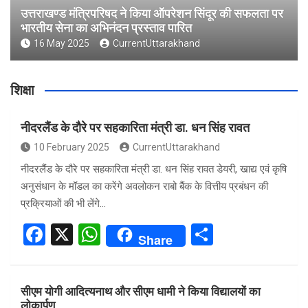
उत्तराखण्ड मंत्रिपरिषद ने किया ऑपरेशन सिंदूर की सफलता पर
भारतीय सेना का अभिनंदन प्रस्ताव पारित
16 May 2025
CurrentUttarakhand
शिक्षा
नीदरलैंड के दौरे पर सहकारिता मंत्री डा. धन सिंह रावत
10 February 2025
CurrentUttarakhand
नीदरलैंड के दौरे पर सहकारिता मंत्री डा. धन सिंह रावत डेयरी, खाद्य एवं कृषि
अनुसंधान के मॉडल का करेंगे अवलोकन राबो बैंक के वित्तीय प्रबंधन की
प्रक्रियाओं की भी लेंगे…
F
X
W
S
Share
a
h
h
ce
at
ar
सीएम योगी आदित्यनाथ और सीएम धामी ने किया विद्यालयों का
b
s
e
लोकार्पण