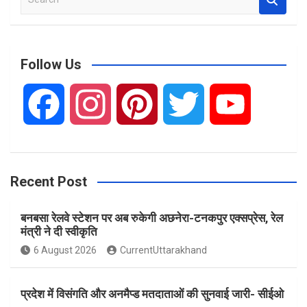
e
a
r
c
Follow Us
h
F
I
P
T
Y
a
n
i
w
o
Recent Post
c
s
n
i
u
बनबसा रेलवे स्टेशन पर अब रुकेगी अछनेरा-टनकपुर एक्सप्रेस, रेल
e
t
t
t
T
मंत्री ने दी स्वीकृति
6 August 2026
CurrentUttarakhand
b
a
e
t
u
प्रदेश में विसंगति और अनमैप्ड मतदाताओं की सुनवाई जारी- सीईओ