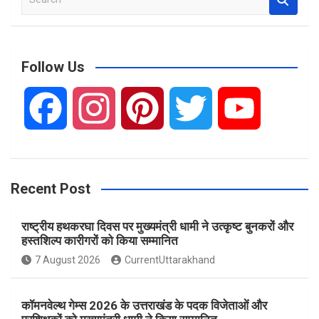
e
a
r
c
Follow Us
h
F
I
P
T
Y
a
n
i
w
o
Recent Post
c
s
n
i
u
राष्ट्रीय हथकरघा दिवस पर मुख्यमंत्री धामी ने उत्कृष्ट बुनकरों और
e
t
t
t
T
हस्तशिल्प कारीगरों को किया सम्मानित
7 August 2026
CurrentUttarakhand
b
a
e
t
u
कॉमनवेल्थ गेम्स 2026 के उत्तराखंड के पदक विजेताओं और