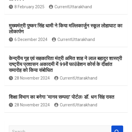
o
A
8 February 2025
CurrentUttarakhand
o
p
k
p
मुख्यमंत्री पुष्कर सिंह धामी ने किया मल्लिकार्जुन स्कूल लोहाघाट का
लोकार्पण
6 December 2024
CurrentUttarakhand
केन्द्रीय गृह एवं सहकारिता मंत्री अमित शाह ने लाल बहादुर शास्त्री
राष्ट्रीय प्रशासन अकादमी में 99वें फाउंडेशन कोर्स के दीक्षांत
समारोह को किया संबोधित
28 November 2024
CurrentUttarakhand
शिक्षा विभाग का बनेगा ‘मानव सम्पदा’ पोर्टलः डॉ. धन सिंह रावत
28 November 2024
CurrentUttarakhand
S