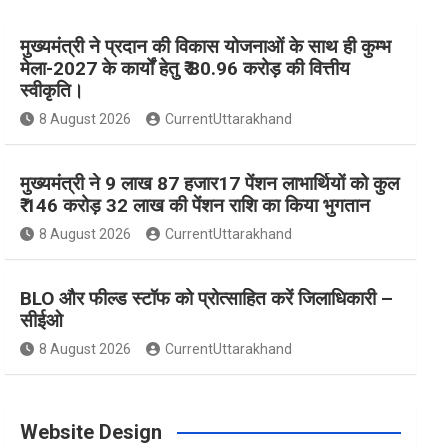
मुख्यमंत्री ने प्रदान की विकास योजनाओं के साथ ही कुम्भ
e
t
t
t
T
मेला-2027 के कार्यों हेतु ₹ 80.96 करोड़ की वित्तीय
स्वीकृति।
b
a
e
t
u
8 August 2026
CurrentUttarakhand
o
g
r
e
b
मुख्यमंत्री ने 9 लाख 87 हजार17 पेंशन लाभार्थियों को कुल
₹ 146 करोड़ 32 लाख की पेंशन राशि का किया भुगतान
8 August 2026
CurrentUttarakhand
o
r
e
r
e
BLO और फील्ड स्टॉफ को प्रोत्साहित करें जिलाधिकारी –
k
a
s
सीईओ
8 August 2026
CurrentUttarakhand
m
t
Website Design