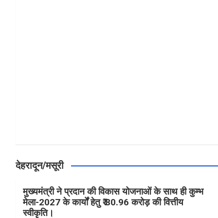
a
h
h
ce
at
ar
b
s
e
o
A
o
p
k
p
देहरादून/मसूरी
मुख्यमंत्री ने प्रदान की विकास योजनाओं के साथ ही कुम्भ
मेला-2027 के कार्यों हेतु ₹ 80.96 करोड़ की वित्तीय
स्वीकृति।