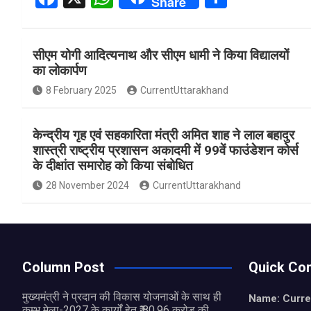
Share
a
h
h
ce
at
ar
सीएम योगी आदित्यनाथ और सीएम धामी ने किया विद्यालयों
b
s
e
का लोकार्पण
o
A
8 February 2025
CurrentUttarakhand
o
p
k
p
केन्द्रीय गृह एवं सहकारिता मंत्री अमित शाह ने लाल बहादुर
शास्त्री राष्ट्रीय प्रशासन अकादमी में 99वें फाउंडेशन कोर्स
के दीक्षांत समारोह को किया संबोधित
28 November 2024
CurrentUttarakhand
Column Post
Quick Con
मुख्यमंत्री ने प्रदान की विकास योजनाओं के साथ ही
Name: Curre
कुम्भ मेला-2027 के कार्यों हेतु ₹ 80.96 करोड़ की