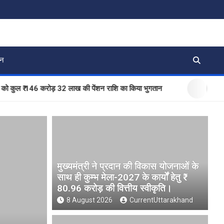
जन
 ₹ 146 करोड़ 32 लाख की पेंशन राशि का किया भुगतान
BLO और फील्ड
मुख्यमंत्री ने प्रदान की विकास योजनाओं के
साथ ही कुम्भ मेला-2027 के कार्यों हेतु ₹
80.96 करोड़ की वित्तीय स्वीकृति।
8 August 2026
CurrentUttarakhand