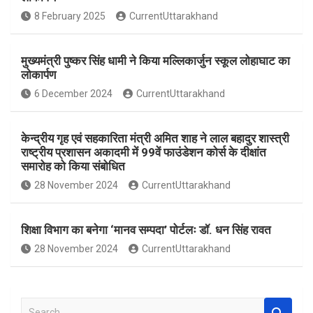
o
A
8 February 2025
CurrentUttarakhand
o
p
k
p
मुख्यमंत्री पुष्कर सिंह धामी ने किया मल्लिकार्जुन स्कूल लोहाघाट का
लोकार्पण
6 December 2024
CurrentUttarakhand
केन्द्रीय गृह एवं सहकारिता मंत्री अमित शाह ने लाल बहादुर शास्त्री
राष्ट्रीय प्रशासन अकादमी में 99वें फाउंडेशन कोर्स के दीक्षांत
समारोह को किया संबोधित
28 November 2024
CurrentUttarakhand
शिक्षा विभाग का बनेगा ‘मानव सम्पदा’ पोर्टलः डॉ. धन सिंह रावत
28 November 2024
CurrentUttarakhand
S