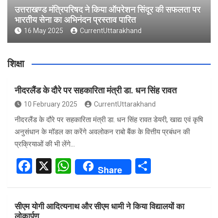
उत्तराखण्ड मंत्रिपरिषद ने किया ऑपरेशन सिंदूर की सफलता पर
भारतीय सेना का अभिनंदन प्रस्ताव पारित
16 May 2025
CurrentUttarakhand
शिक्षा
नीदरलैंड के दौरे पर सहकारिता मंत्री डा. धन सिंह रावत
10 February 2025
CurrentUttarakhand
नीदरलैंड के दौरे पर सहकारिता मंत्री डा. धन सिंह रावत डेयरी, खाद्य एवं कृषि
अनुसंधान के मॉडल का करेंगे अवलोकन राबो बैंक के वित्तीय प्रबंधन की
प्रक्रियाओं की भी लेंगे…
F
X
W
S
Share
a
h
h
ce
at
ar
सीएम योगी आदित्यनाथ और सीएम धामी ने किया विद्यालयों का
b
s
e
लोकार्पण