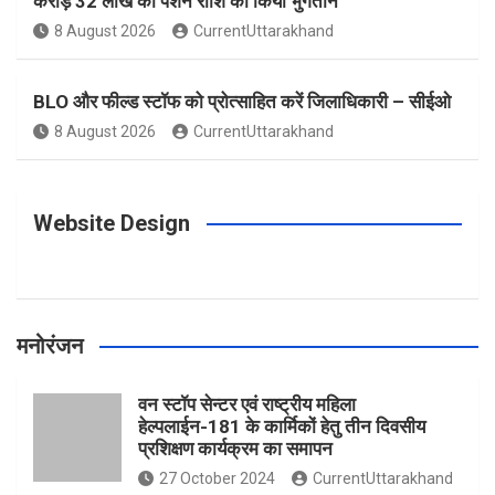
करोड़ 32 लाख की पेंशन राशि का किया भुगतान
o
g
r
e
b
8 August 2026
CurrentUttarakhand
o
r
e
r
e
BLO और फील्ड स्टॉफ को प्रोत्साहित करें जिलाधिकारी – सीईओ
8 August 2026
CurrentUttarakhand
k
a
s
m
t
Website Design
मनोरंजन
वन स्टॉप सेन्टर एवं राष्ट्रीय महिला
हेल्पलाईन-181 के कार्मिकों हेतु तीन दिवसीय
प्रशिक्षण कार्यक्रम का समापन
27 October 2024
CurrentUttarakhand