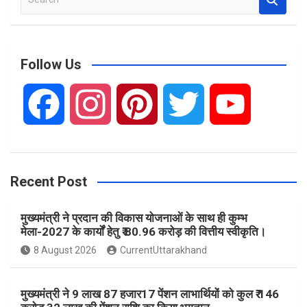
e
a
r
c
Follow Us
h
F
I
P
T
Y
a
n
i
w
o
Recent Post
c
s
n
i
u
मुख्यमंत्री ने प्रदान की विकास योजनाओं के साथ ही कुम्भ
e
t
t
t
T
मेला-2027 के कार्यों हेतु ₹ 80.96 करोड़ की वित्तीय स्वीकृति।
8 August 2026
CurrentUttarakhand
b
a
e
t
u
मुख्यमंत्री ने 9 लाख 87 हजार17 पेंशन लाभार्थियों को कुल ₹ 146