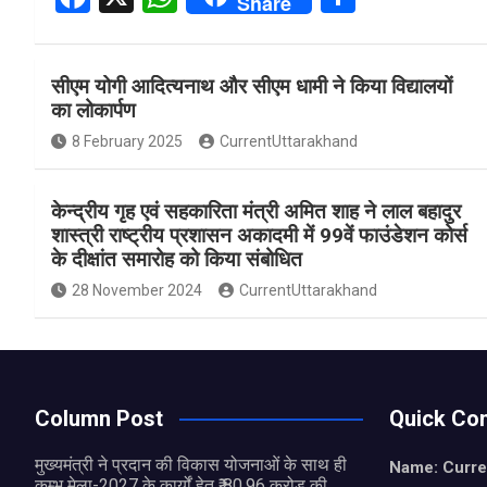
Share
a
h
h
ce
at
ar
सीएम योगी आदित्यनाथ और सीएम धामी ने किया विद्यालयों
b
s
e
का लोकार्पण
o
A
8 February 2025
CurrentUttarakhand
o
p
k
p
केन्द्रीय गृह एवं सहकारिता मंत्री अमित शाह ने लाल बहादुर
शास्त्री राष्ट्रीय प्रशासन अकादमी में 99वें फाउंडेशन कोर्स
के दीक्षांत समारोह को किया संबोधित
28 November 2024
CurrentUttarakhand
Column Post
Quick Con
मुख्यमंत्री ने प्रदान की विकास योजनाओं के साथ ही
Name: Curre
कुम्भ मेला-2027 के कार्यों हेतु ₹ 80.96 करोड़ की