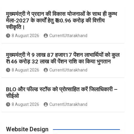
मुख्यमंत्री ने प्रदान की विकास योजनाओं के साथ ही कुम्भ
e
t
t
t
T
मेला-2027 के कार्यों हेतु ₹ 80.96 करोड़ की वित्तीय
स्वीकृति।
b
a
e
t
u
8 August 2026
CurrentUttarakhand
o
g
r
e
b
मुख्यमंत्री ने 9 लाख 87 हजार17 पेंशन लाभार्थियों को कुल
₹ 146 करोड़ 32 लाख की पेंशन राशि का किया भुगतान
8 August 2026
CurrentUttarakhand
o
r
e
r
e
BLO और फील्ड स्टॉफ को प्रोत्साहित करें जिलाधिकारी –
k
a
s
सीईओ
8 August 2026
CurrentUttarakhand
m
t
Website Design