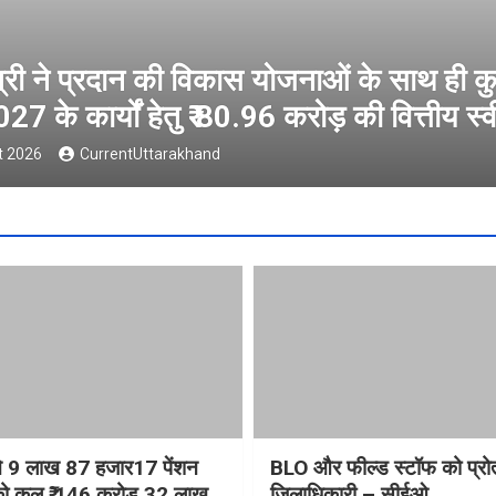
म्भ
मुख्यमंत्री ने 9 लाख 87 हजार17 पे
वीकृति।
146 करोड़ 32 लाख की पेंशन राश
8 August 2026
CurrentUttarakhand
ी ने 9 लाख 87 हजार17 पेंशन
BLO और फील्ड स्टॉफ को प्रोत्
ं को कुल ₹ 146 करोड़ 32 लाख
जिलाधिकारी – सीईओ