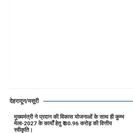
a
h
h
ce
at
ar
b
s
e
o
A
o
p
k
p
देहरादून/मसूरी
मुख्यमंत्री ने प्रदान की विकास योजनाओं के साथ ही कुम्भ
मेला-2027 के कार्यों हेतु ₹ 80.96 करोड़ की वित्तीय
स्वीकृति।