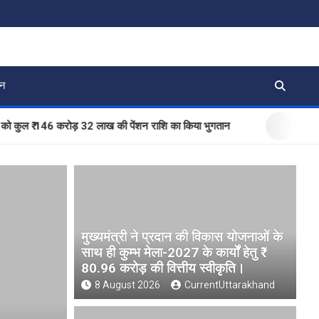
जन
 ₹ 146 करोड़ 32 लाख की पेंशन राशि का किया भुगतान
BLO और फील्ड
मुख्यमंत्री ने प्रदान की विकास योजनाओं के
साथ ही कुम्भ मेला-2027 के कार्यों हेतु ₹
80.96 करोड़ की वित्तीय स्वीकृति।
8 August 2026
CurrentUttarakhand