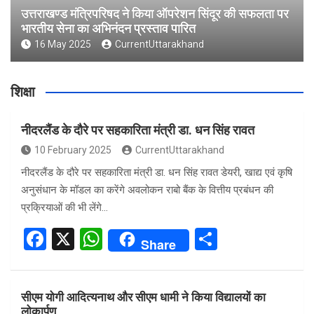
उत्तराखण्ड मंत्रिपरिषद ने किया ऑपरेशन सिंदूर की सफलता पर
भारतीय सेना का अभिनंदन प्रस्ताव पारित
16 May 2025
CurrentUttarakhand
शिक्षा
नीदरलैंड के दौरे पर सहकारिता मंत्री डा. धन सिंह रावत
10 February 2025
CurrentUttarakhand
नीदरलैंड के दौरे पर सहकारिता मंत्री डा. धन सिंह रावत डेयरी, खाद्य एवं कृषि
अनुसंधान के मॉडल का करेंगे अवलोकन राबो बैंक के वित्तीय प्रबंधन की
प्रक्रियाओं की भी लेंगे…
F
X
W
S
Share
a
h
h
ce
at
ar
सीएम योगी आदित्यनाथ और सीएम धामी ने किया विद्यालयों का
b
s
e
लोकार्पण