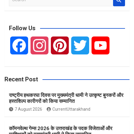
e
a
r
c
Follow Us
h
F
I
P
T
Y
a
n
i
w
o
Recent Post
c
s
n
i
u
राष्ट्रीय हथकरघा दिवस पर मुख्यमंत्री धामी ने उत्कृष्ट बुनकरों और
e
t
t
t
T
हस्तशिल्प कारीगरों को किया सम्मानित
7 August 2026
CurrentUttarakhand
b
a
e
t
u
कॉमनवेल्थ गेम्स 2026 के उत्तराखंड के पदक विजेताओं और