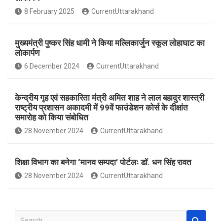
o
A
8 February 2025
CurrentUttarakhand
o
p
k
p
मुख्यमंत्री पुष्कर सिंह धामी ने किया मल्लिकार्जुन स्कूल लोहाघाट का
लोकार्पण
6 December 2024
CurrentUttarakhand
केन्द्रीय गृह एवं सहकारिता मंत्री अमित शाह ने लाल बहादुर शास्त्री
राष्ट्रीय प्रशासन अकादमी में 99वें फाउंडेशन कोर्स के दीक्षांत
समारोह को किया संबोधित
28 November 2024
CurrentUttarakhand
शिक्षा विभाग का बनेगा ‘मानव सम्पदा’ पोर्टलः डॉ. धन सिंह रावत
28 November 2024
CurrentUttarakhand
S