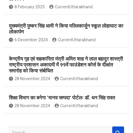
o
A
8 February 2025
CurrentUttarakhand
o
p
k
p
मुख्यमंत्री पुष्कर सिंह धामी ने किया मल्लिकार्जुन स्कूल लोहाघाट का
लोकार्पण
6 December 2024
CurrentUttarakhand
केन्द्रीय गृह एवं सहकारिता मंत्री अमित शाह ने लाल बहादुर शास्त्री
राष्ट्रीय प्रशासन अकादमी में 99वें फाउंडेशन कोर्स के दीक्षांत
समारोह को किया संबोधित
28 November 2024
CurrentUttarakhand
शिक्षा विभाग का बनेगा ‘मानव सम्पदा’ पोर्टलः डॉ. धन सिंह रावत
28 November 2024
CurrentUttarakhand
S