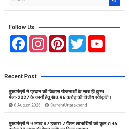
e
a
r
c
Follow Us
h
F
I
P
T
Y
a
n
i
w
o
Recent Post
c
s
n
i
u
मुख्यमंत्री ने प्रदान की विकास योजनाओं के साथ ही कुम्भ
e
t
t
t
T
मेला-2027 के कार्यों हेतु ₹ 80.96 करोड़ की वित्तीय स्वीकृति।
8 August 2026
CurrentUttarakhand
b
a
e
t
u
मुख्यमंत्री ने 9 लाख 87 हजार17 पेंशन लाभार्थियों को कुल ₹ 146