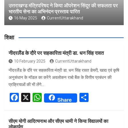
उत्तराखण्ड मंत्रिपरिषद ने किया ऑपरेशन सिंदूर की सफलता पर
भारतीय सेना का अभिनंदन प्रस्ताव पारित
16 May 2025
CurrentUttarakhand
शिक्षा
नीदरलैंड के दौरे पर सहकारिता मंत्री डा. धन सिंह रावत
10 February 2025
CurrentUttarakhand
नीदरलैंड के दौरे पर सहकारिता मंत्री डा. धन सिंह रावत डेयरी, खाद्य एवं कृषि
अनुसंधान के मॉडल का करेंगे अवलोकन राबो बैंक के वित्तीय प्रबंधन की
प्रक्रियाओं की भी लेंगे…
F
X
W
S
Share
a
h
h
ce
at
ar
सीएम योगी आदित्यनाथ और सीएम धामी ने किया विद्यालयों का
b
s
e
लोकार्पण