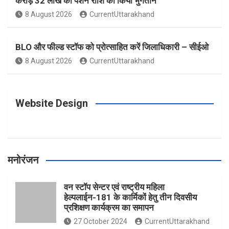
करोड़ 32 लाख की पेंशन राशि का किया भुगतान
o
g
r
e
b
8 August 2026
CurrentUttarakhand
o
r
e
r
e
BLO और फील्ड स्टॉफ को प्रोत्साहित करें जिलाधिकारी – सीईओ
8 August 2026
CurrentUttarakhand
k
a
s
m
t
Website Design
मनोरंजन
वन स्टॉप सेन्टर एवं राष्ट्रीय महिला
हेल्पलाईन-181 के कार्मिकों हेतु तीन दिवसीय
प्रशिक्षण कार्यक्रम का समापन
27 October 2024
CurrentUttarakhand