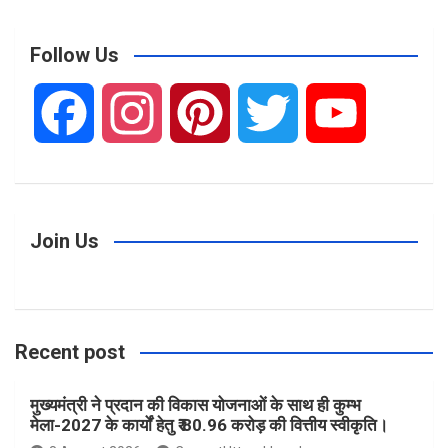
a
r
c
Follow Us
h
F
I
P
T
Y
a
n
i
w
o
c
s
n
i
u
Join Us
e
t
t
t
T
Recent post
b
a
e
t
u
मुख्यमंत्री ने प्रदान की विकास योजनाओं के साथ ही कुम्भ
o
g
r
e
b
मेला-2027 के कार्यों हेतु ₹ 80.96 करोड़ की वित्तीय स्वीकृति।