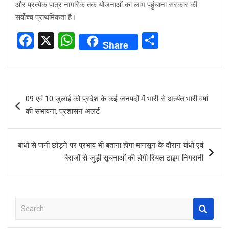
और प्रत्येक पात्र नागरिक तक योजनाओं का लाभ पहुंचाना सरकार की
सर्वोच्च प्राथमिकता है।
F
X
W
S
Share
a
h
h
ce
at
ar
b
s
e
Post
09 एवं 10 जुलाई को प्रदेश के कई जनपदों में भारी से अत्यंत भारी वर्षा
o
A
navigation
की संभावना, प्रशासन अलर्ट
o
p
k
p
बांधों से पानी छोड़ने पर प्रभाव भी बताना होगा मानसून के दौरान बांधों एवं
बैराजों से जुड़ी सूचनाओं की होगी रियल टाइम निगरानी
S
e