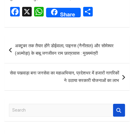
F
X
W
S
Share
a
h
h
ce
at
ar
b
s
e
Post
अक्टूबर तक तैयार होंगे डोईवाला, पाइनस (नैनीताल) और सोमेश्वर
o
A
navigation
(अल्मोड़ा) के बाबू जगजीवन राम छात्रावास : मुख्यमंत्री
o
p
k
p
सेवा पखवाड़ा बना जनसेवा का महाअभियान, प्रदेशभर में हजारों नागरिकों
ने उठाया सरकारी योजनाओं का लाभ
S
e
a
r