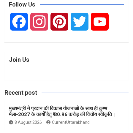
c
Follow Us
h
F
I
P
T
Y
a
n
i
w
o
c
s
n
i
u
Join Us
e
t
t
t
T
Recent post
b
a
e
t
u
मुख्यमंत्री ने प्रदान की विकास योजनाओं के साथ ही कुम्भ
o
g
r
e
b
मेला-2027 के कार्यों हेतु ₹ 80.96 करोड़ की वित्तीय स्वीकृति।
8 August 2026
CurrentUttarakhand
o
r
e
r
e