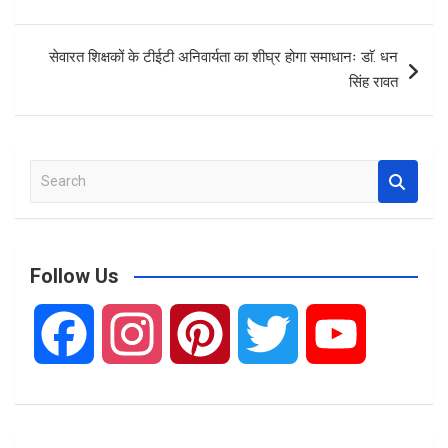
o
p
k
p
सेवारत शिक्षकों के टीईटी अनिवार्यता का शीघ्र होगा समाधानः डाॅ. धन
सिंह रावत
S
e
a
r
c
Follow Us
h
F
I
P
T
Y
a
n
i
w
o