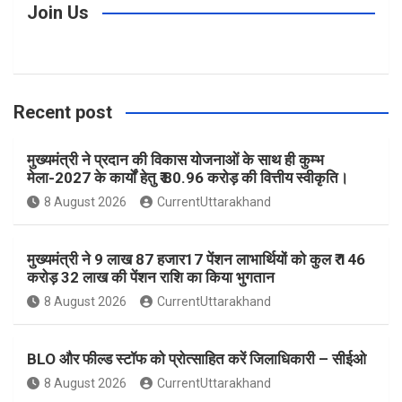
c
s
n
i
u
Join Us
e
t
t
t
T
Recent post
b
a
e
t
u
मुख्यमंत्री ने प्रदान की विकास योजनाओं के साथ ही कुम्भ
o
g
r
e
b
मेला-2027 के कार्यों हेतु ₹ 80.96 करोड़ की वित्तीय स्वीकृति।
8 August 2026
CurrentUttarakhand
o
r
e
r
e
मुख्यमंत्री ने 9 लाख 87 हजार17 पेंशन लाभार्थियों को कुल ₹ 146
k
a
s
करोड़ 32 लाख की पेंशन राशि का किया भुगतान
8 August 2026
CurrentUttarakhand
m
t
BLO और फील्ड स्टॉफ को प्रोत्साहित करें जिलाधिकारी – सीईओ
8 August 2026
CurrentUttarakhand