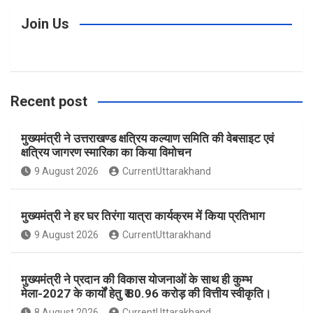
c
s
n
i
u
Join Us
e
t
t
t
T
Recent post
b
a
e
t
u
मुख्यमंत्री ने उत्तराखण्ड क्षत्रिय कल्याण समिति की वेबसाइट एवं
o
g
r
e
b
क्षत्रिय जागरण स्मारिका का किया विमोचन
9 August 2026
CurrentUttarakhand
o
r
e
r
e
मुख्यमंत्री ने हर घर तिरंगा यात्रा कार्यक्रम में किया प्रतिभाग
k
a
s
9 August 2026
CurrentUttarakhand
m
t
मुख्यमंत्री ने प्रदान की विकास योजनाओं के साथ ही कुम्भ
मेला-2027 के कार्यों हेतु ₹ 80.96 करोड़ की वित्तीय स्वीकृति।
8 August 2026
CurrentUttarakhand