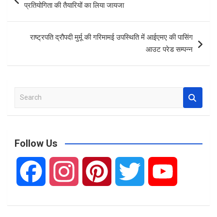
o
A
navigation
प्रतियोगिता की तैयारियों का लिया जायजा
o
p
k
p
राष्ट्रपति द्रौपदी मुर्मू की गरिमामई उपस्थिति में आईएमए की पासिंग
आउट परेड सम्पन्न
S
e
a
r
c
Follow Us
h
F
I
P
T
Y
a
n
i
w
o