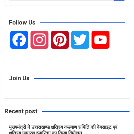
a
r
c
Follow Us
h
F
I
P
T
Y
a
n
i
w
o
c
s
n
i
u
Join Us
e
t
t
t
T
Recent post
b
a
e
t
u
मुख्यमंत्री ने उत्तराखण्ड क्षत्रिय कल्याण समिति की वेबसाइट एवं
o
g
r
e
b
क्षत्रिय जागरण स्मारिका का किया विमोचन