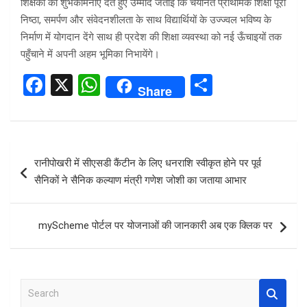
शिक्षकों को शुभकामनाएँ देते हुए उम्मीद जताई कि चयनित प्राथमिक शिक्षा पूरी
निष्ठा, समर्पण और संवेदनशीलता के साथ विद्यार्थियों के उज्ज्वल भविष्य के
निर्माण में योगदान देंगे साथ ही प्रदेश की शिक्षा व्यवस्था को नई ऊँचाइयों तक
पहुँचाने में अपनी अहम भूमिका निभायेंगे।
F
X
W
S
Share
a
h
h
ce
at
ar
b
s
e
Post
रानीपोखरी में सीएसडी कैंटीन के लिए धनराशि स्वीकृत होने पर पूर्व
o
A
navigation
सैनिकों ने सैनिक कल्याण मंत्री गणेश जोशी का जताया आभार
o
p
k
p
myScheme पोर्टल पर योजनाओं की जानकारी अब एक क्लिक पर
S
e