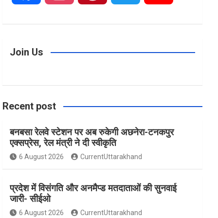
a
n
i
w
o
c
s
n
i
u
Join Us
e
t
t
t
T
Recent post
b
a
e
t
u
बनबसा रेलवे स्टेशन पर अब रुकेगी अछनेरा-टनकपुर
o
g
r
e
b
एक्सप्रेस, रेल मंत्री ने दी स्वीकृति
6 August 2026
CurrentUttarakhand
o
r
e
r
e
प्रदेश में विसंगति और अनमैप्ड मतदाताओं की सुनवाई
k
a
s
जारी- सीईओ
6 August 2026
CurrentUttarakhand