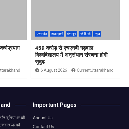
उत्तराखंड
ताज़ा ख़बरें
देहरादून
नई दिल्ली
न्यूज़
कर्णप्रयाग
459 करोड़ से एचएनबी गढ़वाल
विश्वविद्यालय में अनुसंधान संरचना होगी
सुदृढ
ttarakhand
6 August 2026
CurrentUttarakhand
hand
Important Pages
 और दुनियाभर की
Abount Us
उत्तराखण्ड की
Contact Us