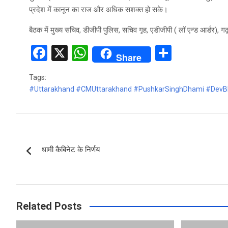
प्रदेश में कानून का राज और अधिक सशक्त हो सके।
बैठक में मुख्य सचिव, डीजीपी पुलिस, सचिव गृह, एडीजीपी ( लॉ एन्ड आर्डर),
F
X
W
S
Share
a
h
h
Tags:
ce
at
ar
#Uttarakhand #CMUttarakhand #PushkarSinghDhami #DevBh
b
s
e
o
A
o
p
Post
k
p
धामी कैबिनेट के निर्णय
navigation
Related Posts