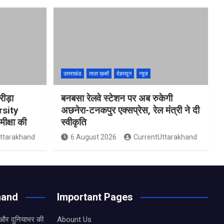
उत्तराखंड
ताज़ा ख़बरें
देहरादून
न्यूज़
रीड़ा
बनबसा रेलवे स्टेशन पर अब रुकेगी
rsity
अछनेरा-टनकपुर एक्सप्रेस, रेल मंत्री ने दी
मीक्षा की
स्वीकृति
ttarakhand
6 August 2026
CurrentUttarakhand
hand
Important Pages
 और दुनियाभर की
Abount Us