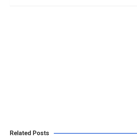
o
p
k
p
Related Posts