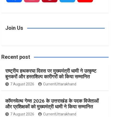
a
n
i
w
o
c
s
n
i
u
Join Us
e
t
t
t
T
Recent post
b
a
e
t
u
राष्ट्रीय हथकरघा दिवस पर मुख्यमंत्री धामी ने उत्कृष्ट
o
g
r
e
b
बुनकरों और हस्तशिल्प कारीगरों को किया सम्मानित
7 August 2026
CurrentUttarakhand
o
r
e
r
e
कॉमनवेल्थ गेम्स 2026 के उत्तराखंड के पदक विजेताओं
k
a
s
और प्रशिक्षकों को मुख्यमंत्री धामी ने किया सम्मानित
7 August 2026
CurrentUttarakhand