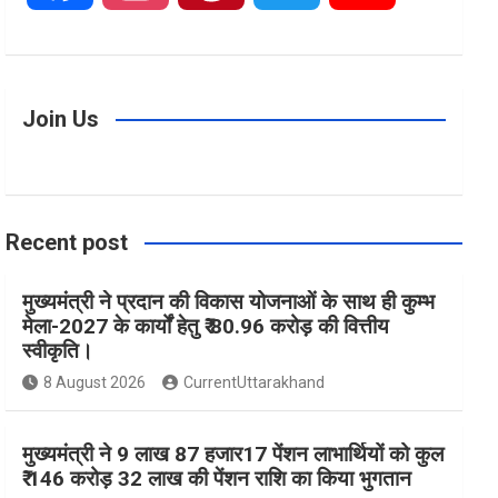
a
n
i
w
o
c
s
n
i
u
Join Us
e
t
t
t
T
Recent post
b
a
e
t
u
मुख्यमंत्री ने प्रदान की विकास योजनाओं के साथ ही कुम्भ
o
g
r
e
b
मेला-2027 के कार्यों हेतु ₹ 80.96 करोड़ की वित्तीय
स्वीकृति।
o
r
e
r
e
8 August 2026
CurrentUttarakhand
k
a
s
मुख्यमंत्री ने 9 लाख 87 हजार17 पेंशन लाभार्थियों को कुल
₹ 146 करोड़ 32 लाख की पेंशन राशि का किया भुगतान