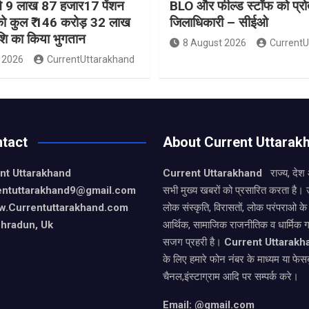
ी ने 9 लाख 87 हजार17 पेंशन
BLO और फील्ड स्टॉफ को प्रोत्
ं को कुल ₹ 146 करोड़ 32 लाख
जिलाधिकारी – सीईओ
ाशि का किया भुगतान
8 August 2026
CurrentU
 2026
CurrentUttarakhand
tact
About Current Uttarak
nt Uttarakhand
Current Uttarakhand
राज्य, देश
entuttarakhand9
@gmail.com
सभी मुख्य खबरों को प्रसारित करता है। 
w.Currentuttarakhand.com
लोक संस्कृति, विरासतों, लोक परंपराओ 
hradun, Uk
आर्थिक, सामाजिक राजनीतिक व धार्मिक गत
सजग प्रहरी है।
Current Uttarakh
के लिए हमारे फोन नंबर के माध्यम या फेसब
चैनल,इंस्टाग्राम आदि पर सम्पर्क करे।
Email: @gmail.com