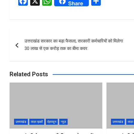
F
X
W
S
Share
a
h
h
ce
at
ar
b
s
e
Post
o
A
उत्तराखंड सरकार का बड़ा फैसला, सरकारी कर्मचारियों को मिलेगा
navigation
o
p
30 लाख से एक करोड़ तक का बीमा कवर
k
p
Related Posts
उत्तराखंड
ताज़ा ख़बरें
देहरादून
न्यूज़
उत्तराखंड
ताज़ा 