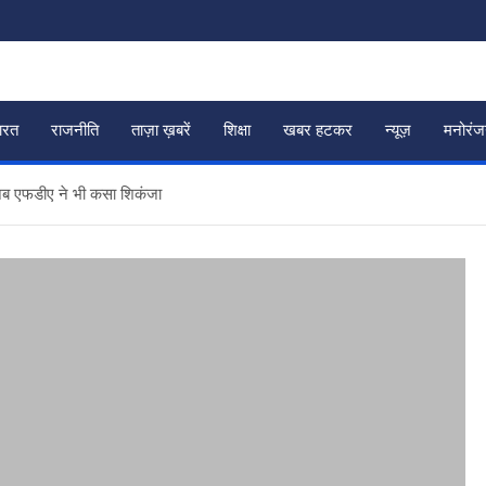
ारत
राजनीति
ताज़ा ख़बरें
शिक्षा
खबर हटकर
न्यूज़
मनोरं
द अब एफडीए ने भी कसा शिकंजा